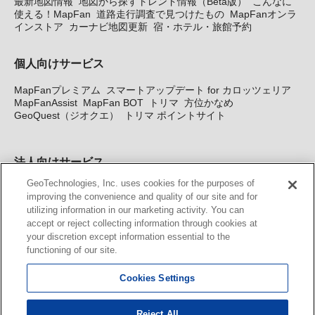
最新地図情報
地図から探すトレンド情報（Beta版）
こんなに
使える！MapFan
道路走行調査で見つけたもの
MapFanオンラ
インストア
カーナビ地図更新
宿・ホテル・旅館予約
個人向けサービス
MapFanプレミアム
スマートアップデート for カロッツェリア
MapFanAssist
MapFan BOT
トリマ
方位かなめ
GeoQuest（ジオクエ）
トリマ ポイントサイト
法人向けサービス
GeoTechnologies, Inc. uses cookies for the purposes of
法人向け地図・位置情報サービス
WEBサイト・システム向け地
improving the convenience and quality of our site and for
図API
Windows PC向け地図開発キット
MapFan DB
住所確認
utilizing information in our marketing activity. You can
サービス
MAP WORLD+
トリマ広告
Geo-Research
スグロ
accept or reject collecting information through cookies at
ジ
your discretion except information essential to the
functioning of our site.
カーナビ地図更新サービス
Cookies Settings
MapFan スマートメンバーズ
カロッツェリア地図割プラス
KENWOOD MapFan Club
Reject All