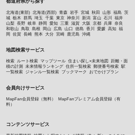
都道府県から探す
北海道(東部)
北海道(西部)
青森
岩手
宮城
秋田
山形
福島
茨
城
栃木
群馬
埼玉
千葉
東京
神奈川
新潟
富山
石川
福井
山梨
長野
岐阜
静岡
愛知
三重
滋賀
大阪
京都
兵庫
奈良
和歌山
鳥取
島根
岡山
広島
山口
徳島
香川
愛媛
高知
福
岡
佐賀
長崎
熊本
大分
宮崎
鹿児島
沖縄
地図検索サービス
検索
ルート検索
マップツール
住まい探し×未来地図
距離・面
積の計測
未来情報ランキング
住所一覧検索
郵便番号検索
駅
一覧検索
ジャンル一覧検索
ブックマーク
おでかけプラン
会員向けサービス
MapFan会員登録（無料）
MapFanプレミアム会員登録（有
料）
コンテンツサービス