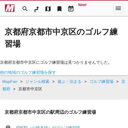
New!
menu
search
map
bookmark
event_note
京都府京都市中京区のゴルフ練
習場
京都府京都市中京区にゴルフ練習場は見つかりませんでした。
他の地域のゴルフ練習場を探す
MapFan
>
ジャンル検索
>
遊ぶ・泊まる
>
ゴルフ練習場
>
京
都府
>
京都市中京区
京都府京都市中京区の駅周辺のゴルフ練習場
円町駅（山陰本線）のゴルフ練習場