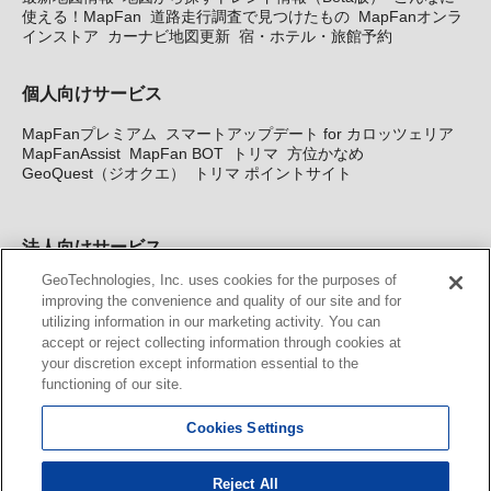
使える！MapFan
道路走行調査で見つけたもの
MapFanオンラ
インストア
カーナビ地図更新
宿・ホテル・旅館予約
個人向けサービス
MapFanプレミアム
スマートアップデート for カロッツェリア
MapFanAssist
MapFan BOT
トリマ
方位かなめ
GeoQuest（ジオクエ）
トリマ ポイントサイト
法人向けサービス
GeoTechnologies, Inc. uses cookies for the purposes of
法人向け地図・位置情報サービス
WEBサイト・システム向け地
improving the convenience and quality of our site and for
図API
Windows PC向け地図開発キット
MapFan DB
住所確認
utilizing information in our marketing activity. You can
サービス
MAP WORLD+
トリマ広告
Geo-Research
スグロ
accept or reject collecting information through cookies at
ジ
your discretion except information essential to the
functioning of our site.
カーナビ地図更新サービス
Cookies Settings
MapFan スマートメンバーズ
カロッツェリア地図割プラス
KENWOOD MapFan Club
Reject All