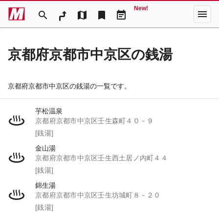
New!
menu
search
map
bookmark
event_note
京都府京都市中京区の銭湯
京都府京都市中京区の銭湯の一覧です。
芋松温泉
京都府京都市中京区壬生森町４０－９
[銭湯]
金山湯
京都府京都市中京区壬生西土居ノ内町４４
[銭湯]
錦生湯
京都府京都市中京区壬生坊城町８－２０
[銭湯]