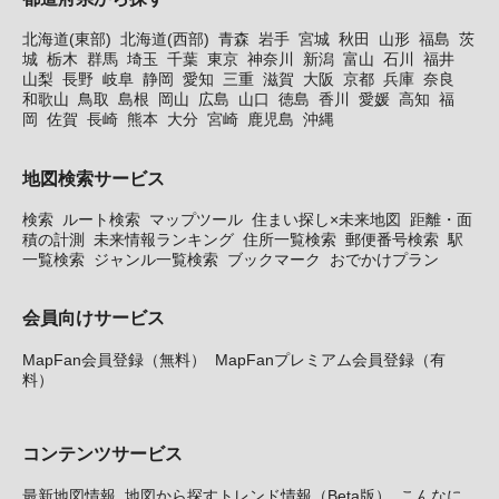
北海道(東部)
北海道(西部)
青森
岩手
宮城
秋田
山形
福島
茨
城
栃木
群馬
埼玉
千葉
東京
神奈川
新潟
富山
石川
福井
山梨
長野
岐阜
静岡
愛知
三重
滋賀
大阪
京都
兵庫
奈良
和歌山
鳥取
島根
岡山
広島
山口
徳島
香川
愛媛
高知
福
岡
佐賀
長崎
熊本
大分
宮崎
鹿児島
沖縄
地図検索サービス
検索
ルート検索
マップツール
住まい探し×未来地図
距離・面
積の計測
未来情報ランキング
住所一覧検索
郵便番号検索
駅
一覧検索
ジャンル一覧検索
ブックマーク
おでかけプラン
会員向けサービス
MapFan会員登録（無料）
MapFanプレミアム会員登録（有
料）
コンテンツサービス
最新地図情報
地図から探すトレンド情報（Beta版）
こんなに