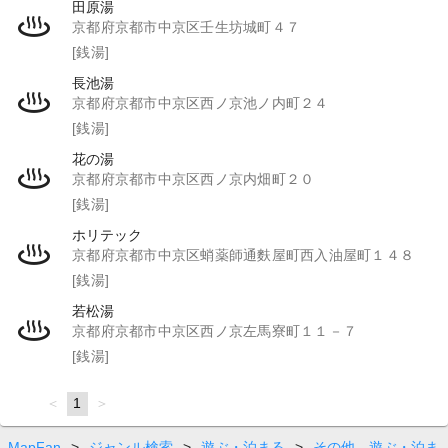
田原湯
京都府京都市中京区壬生坊城町４７
[銭湯]
長池湯
京都府京都市中京区西ノ京池ノ内町２４
[銭湯]
花の湯
京都府京都市中京区西ノ京内畑町２０
[銭湯]
ホリテック
京都府京都市中京区蛸薬師通麩屋町西入油屋町１４８
[銭湯]
若松湯
京都府京都市中京区西ノ京左馬寮町１１－７
[銭湯]
page
You're
1
page
on
page
MapFan
>
ジャンル検索
>
遊ぶ・泊まる
>
その他 遊ぶ・泊ま