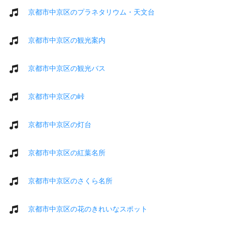
京都市中京区のプラネタリウム・天文台
京都市中京区の観光案内
京都市中京区の観光バス
京都市中京区の峠
京都市中京区の灯台
京都市中京区の紅葉名所
京都市中京区のさくら名所
京都市中京区の花のきれいなスポット