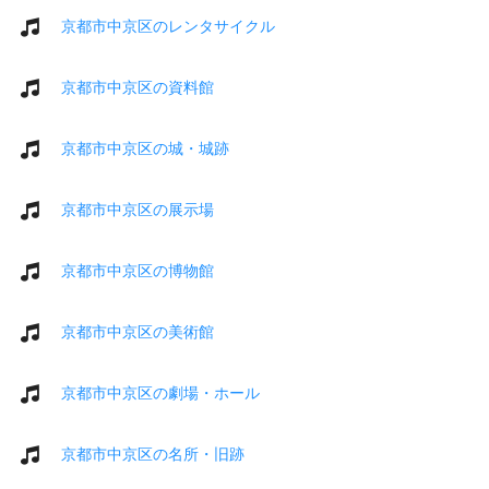
京都市中京区のレンタサイクル
京都市中京区の資料館
京都市中京区の城・城跡
京都市中京区の展示場
京都市中京区の博物館
京都市中京区の美術館
京都市中京区の劇場・ホール
京都市中京区の名所・旧跡