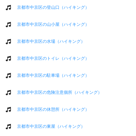
京都市中京区の登山口（ハイキング）
京都市中京区の山小屋（ハイキング）
京都市中京区の水場（ハイキング）
京都市中京区のトイレ（ハイキング）
京都市中京区の駐車場（ハイキング）
京都市中京区の危険注意個所（ハイキング）
京都市中京区の休憩所（ハイキング）
京都市中京区の東屋（ハイキング）