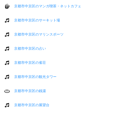
京都市中京区のマンガ喫茶・ネットカフェ
京都市中京区のサーキット場
京都市中京区のマリンスポーツ
京都市中京区の占い
京都市中京区の雀荘
京都市中京区の観光タワー
京都市中京区の銭湯
京都市中京区の展望台