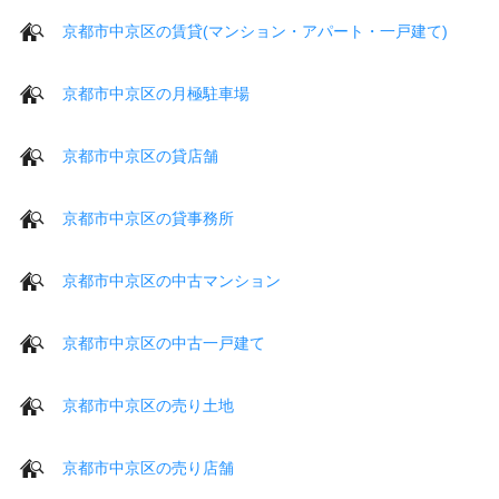
京都市中京区の賃貸(マンション・アパート・一戸建て)
京都市中京区の月極駐車場
京都市中京区の貸店舗
京都市中京区の貸事務所
京都市中京区の中古マンション
京都市中京区の中古一戸建て
京都市中京区の売り土地
京都市中京区の売り店舗