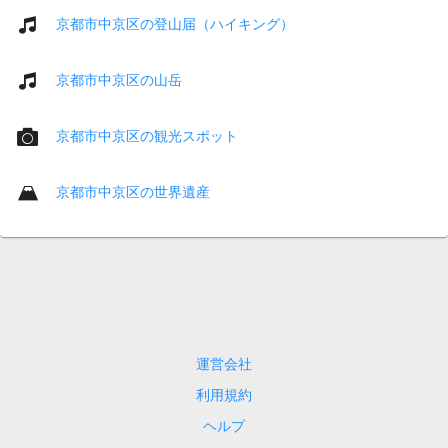
京都市中京区の登山届（ハイキング）
京都市中京区の山岳
京都市中京区の観光スポット
京都市中京区の世界遺産
運営会社
利用規約
ヘルプ