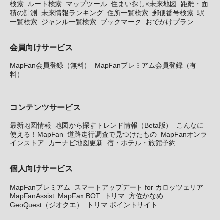
検索
ルート検索
マップツール
住まい探し×未来地図
距離・面
積の計測
未来情報ランキング
住所一覧検索
郵便番号検索
駅
一覧検索
ジャンル一覧検索
ブックマーク
おでかけプラン
会員向けサービス
MapFan会員登録（無料）
MapFanプレミアム会員登録（有
料）
コンテンツサービス
最新地図情報
地図から探すトレンド情報（Beta版）
こんなに
使える！MapFan
道路走行調査で見つけたもの
MapFanオンラ
インストア
カーナビ地図更新
宿・ホテル・旅館予約
個人向けサービス
MapFanプレミアム
スマートアップデート for カロッツェリア
MapFanAssist
MapFan BOT
トリマ
方位かなめ
GeoQuest（ジオクエ）
トリマ ポイントサイト