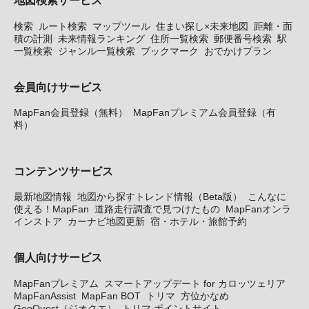
地図検索サービス
検索
ルート検索
マップツール
住まい探し×未来地図
距離・面
積の計測
未来情報ランキング
住所一覧検索
郵便番号検索
駅
一覧検索
ジャンル一覧検索
ブックマーク
おでかけプラン
会員向けサービス
MapFan会員登録（無料）
MapFanプレミアム会員登録（有
料）
コンテンツサービス
最新地図情報
地図から探すトレンド情報（Beta版）
こんなに
使える！MapFan
道路走行調査で見つけたもの
MapFanオンラ
インストア
カーナビ地図更新
宿・ホテル・旅館予約
個人向けサービス
MapFanプレミアム
スマートアップデート for カロッツェリア
MapFanAssist
MapFan BOT
トリマ
方位かなめ
GeoQuest（ジオクエ）
トリマ ポイントサイト