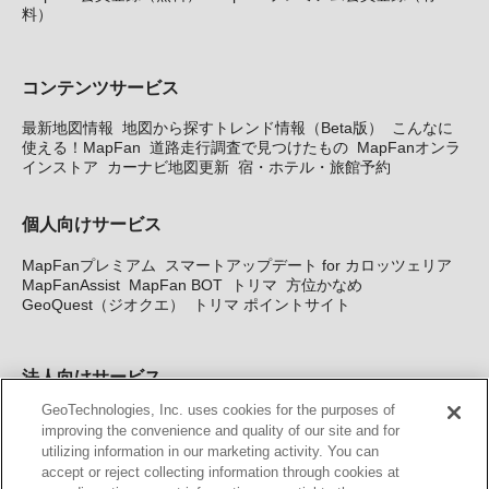
料）
コンテンツサービス
最新地図情報
地図から探すトレンド情報（Beta版）
こんなに
使える！MapFan
道路走行調査で見つけたもの
MapFanオンラ
インストア
カーナビ地図更新
宿・ホテル・旅館予約
個人向けサービス
MapFanプレミアム
スマートアップデート for カロッツェリア
MapFanAssist
MapFan BOT
トリマ
方位かなめ
GeoQuest（ジオクエ）
トリマ ポイントサイト
法人向けサービス
GeoTechnologies, Inc. uses cookies for the purposes of
法人向け地図・位置情報サービス
WEBサイト・システム向け地
improving the convenience and quality of our site and for
図API
Windows PC向け地図開発キット
MapFan DB
住所確認
utilizing information in our marketing activity. You can
サービス
MAP WORLD+
トリマ広告
Geo-Research
スグロ
accept or reject collecting information through cookies at
ジ