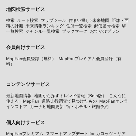
地図検索サービス
検索
ルート検索
マップツール
住まい探し×未来地図
距離・面
積の計測
未来情報ランキング
住所一覧検索
郵便番号検索
駅
一覧検索
ジャンル一覧検索
ブックマーク
おでかけプラン
会員向けサービス
MapFan会員登録（無料）
MapFanプレミアム会員登録（有
料）
コンテンツサービス
最新地図情報
地図から探すトレンド情報（Beta版）
こんなに
使える！MapFan
道路走行調査で見つけたもの
MapFanオンラ
インストア
カーナビ地図更新
宿・ホテル・旅館予約
個人向けサービス
MapFanプレミアム
スマートアップデート for カロッツェリア