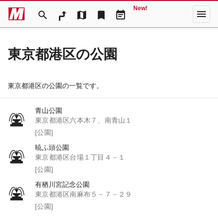
New!
menu
search
map
bookmark
event_note
東京都港区の公園
東京都港区の公園の一覧です。
青山公園
東京都港区六本木７、南青山１
[公園]
暁ふ頭公園
東京都港区台場１丁目４－１
[公園]
有栖川宮記念公園
東京都港区南麻布５－７－２９
[公園]