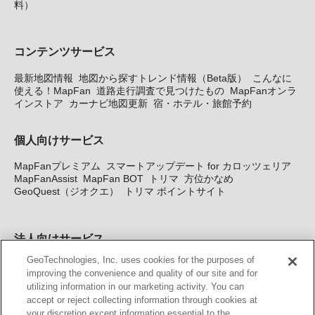
料）
コンテンツサービス
最新地図情報
地図から探すトレンド情報（Beta版）
こんなに
使える！MapFan
道路走行調査で見つけたもの
MapFanオンラ
インストア
カーナビ地図更新
宿・ホテル・旅館予約
個人向けサービス
MapFanプレミアム
スマートアップデート for カロッツェリア
MapFanAssist
MapFan BOT
トリマ
方位かなめ
GeoQuest（ジオクエ）
トリマ ポイントサイト
法人向けサービス
GeoTechnologies, Inc. uses cookies for the purposes of
法人向け地図・位置情報サービス
WEBサイト・システム向け地
improving the convenience and quality of our site and for
図API
Windows PC向け地図開発キット
MapFan DB
住所確認
utilizing information in our marketing activity. You can
サービス
MAP WORLD+
トリマ広告
Geo-Research
スグロ
accept or reject collecting information through cookies at
ジ
your discretion except information essential to the