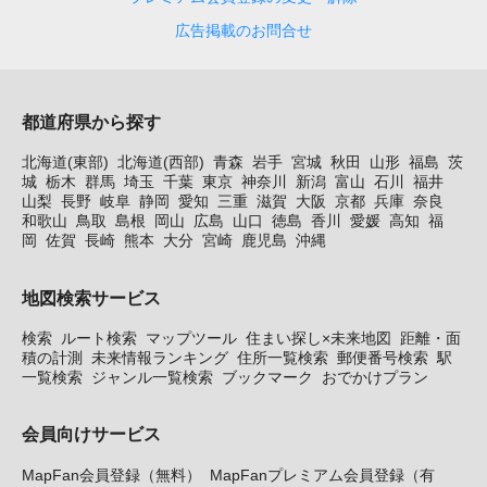
広告掲載のお問合せ
都道府県から探す
北海道(東部)
北海道(西部)
青森
岩手
宮城
秋田
山形
福島
茨
城
栃木
群馬
埼玉
千葉
東京
神奈川
新潟
富山
石川
福井
山梨
長野
岐阜
静岡
愛知
三重
滋賀
大阪
京都
兵庫
奈良
和歌山
鳥取
島根
岡山
広島
山口
徳島
香川
愛媛
高知
福
岡
佐賀
長崎
熊本
大分
宮崎
鹿児島
沖縄
地図検索サービス
検索
ルート検索
マップツール
住まい探し×未来地図
距離・面
積の計測
未来情報ランキング
住所一覧検索
郵便番号検索
駅
一覧検索
ジャンル一覧検索
ブックマーク
おでかけプラン
会員向けサービス
MapFan会員登録（無料）
MapFanプレミアム会員登録（有