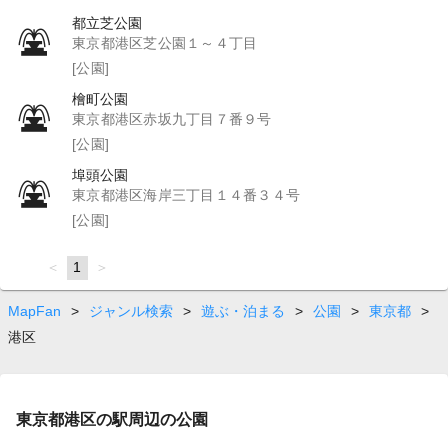
都立芝公園
東京都港区芝公園１～４丁目
[公園]
檜町公園
東京都港区赤坂九丁目７番９号
[公園]
埠頭公園
東京都港区海岸三丁目１４番３４号
[公園]
page
You're
1
page
on
page
MapFan
>
ジャンル検索
>
遊ぶ・泊まる
>
公園
>
東京都
>
港区
東京都港区の駅周辺の公園