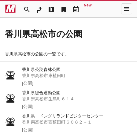
New!
menu
search
map
bookmark
event_note
香川県高松市の公園
香川県高松市の公園の一覧です。
香川県公渕森林公園
香川県高松市東植田町
[公園]
香川県総合運動公園
香川県高松市生島町６１４
[公園]
香川県 ドングリランドビジターセンター
香川県高松市西植田町６０８２－１
[公園]