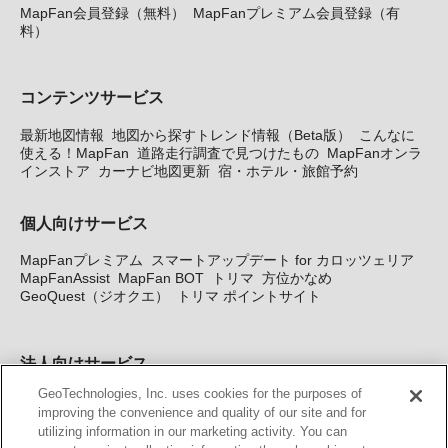
MapFan会員登録（無料）
MapFanプレミアム会員登録（有
料）
コンテンツサービス
最新地図情報
地図から探すトレンド情報（Beta版）
こんなに
使える！MapFan
道路走行調査で見つけたもの
MapFanオンラ
インストア
カーナビ地図更新
宿・ホテル・旅館予約
個人向けサービス
MapFanプレミアム
スマートアップデート for カロッツェリア
MapFanAssist
MapFan BOT
トリマ
方位かなめ
GeoQuest（ジオクエ）
トリマ ポイントサイト
法人向けサービス
GeoTechnologies, Inc. uses cookies for the purposes of
法人向け地図・位置情報サービス
WEBサイト・システム向け地
improving the convenience and quality of our site and for
図API
Windows PC向け地図開発キット
MapFan DB
住所確認
utilizing information in our marketing activity. You can
サービス
MAP WORLD+
トリマ広告
Geo-Research
スグロ