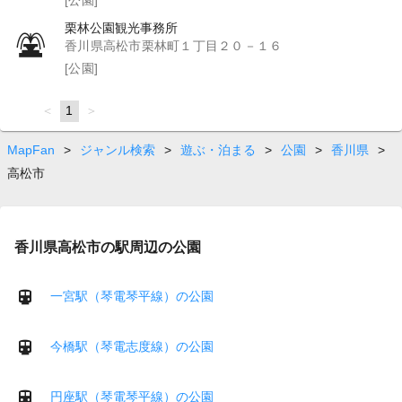
栗林公園観光事務所
香川県高松市栗林町１丁目２０－１６
[公園]
page
You're
1
page
on
page
MapFan
>
ジャンル検索
>
遊ぶ・泊まる
>
公園
>
香川県
>
高松市
香川県高松市の駅周辺の公園
一宮駅（琴電琴平線）の公園
今橋駅（琴電志度線）の公園
円座駅（琴電琴平線）の公園