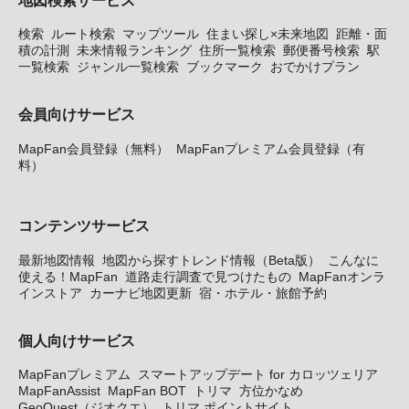
検索
ルート検索
マップツール
住まい探し×未来地図
距離・面
積の計測
未来情報ランキング
住所一覧検索
郵便番号検索
駅
一覧検索
ジャンル一覧検索
ブックマーク
おでかけプラン
会員向けサービス
MapFan会員登録（無料）
MapFanプレミアム会員登録（有
料）
コンテンツサービス
最新地図情報
地図から探すトレンド情報（Beta版）
こんなに
使える！MapFan
道路走行調査で見つけたもの
MapFanオンラ
インストア
カーナビ地図更新
宿・ホテル・旅館予約
個人向けサービス
MapFanプレミアム
スマートアップデート for カロッツェリア
MapFanAssist
MapFan BOT
トリマ
方位かなめ
GeoQuest（ジオクエ）
トリマ ポイントサイト