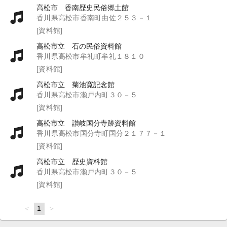
高松市 香南歴史民俗郷土館
香川県高松市香南町由佐２５３－１
[資料館]
高松市立 石の民俗資料館
香川県高松市牟礼町牟礼１８１０
[資料館]
高松市立 菊池寛記念館
香川県高松市瀬戸内町３０－５
[資料館]
高松市立 讃岐国分寺跡資料館
香川県高松市国分寺町国分２１７７－１
[資料館]
高松市立 歴史資料館
香川県高松市瀬戸内町３０－５
[資料館]
page
You're
1
page
on