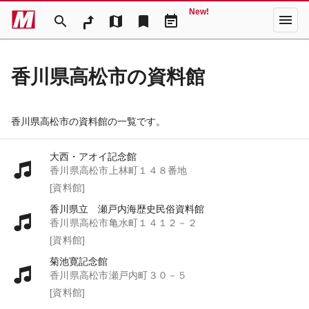
New!
menu
search
map
bookmark
event_note
香川県高松市の資料館
香川県高松市の資料館の一覧です。
大西・アオイ記念館
香川県高松市上林町１４８番地
[資料館]
香川県立 瀬戸内海歴史民俗資料館
香川県高松市亀水町１４１２－２
[資料館]
菊池寛記念館
香川県高松市瀬戸内町３０－５
[資料館]