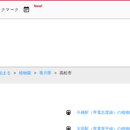
New!
event_note
ックマーク
泊まる
>
植物園
>
香川県
>
高松市
今橋駅（琴電志度線）の植物
太田駅（琴電琴平線）の植物