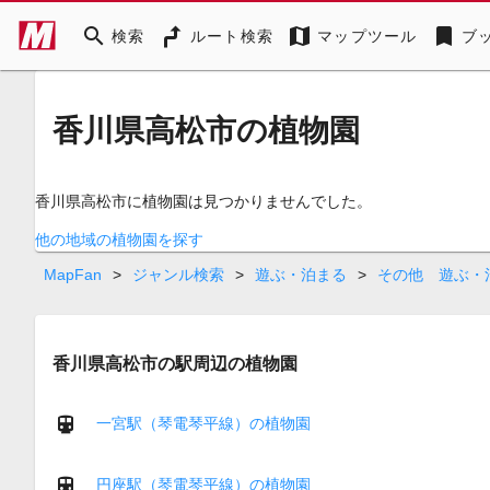
search
map
bookmark
検索
ルート検索
マップツール
ブ
香川県高松市の植物園
香川県高松市に植物園は見つかりませんでした。
他の地域の植物園を探す
MapFan
>
ジャンル検索
>
遊ぶ・泊まる
>
その他 遊ぶ・
香川県高松市の駅周辺の植物園
一宮駅（琴電琴平線）の植物園
円座駅（琴電琴平線）の植物園