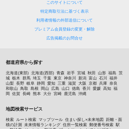
このサイトについて
特定商取引法に基づく表示
利用者情報の外部送信について
プレミアム会員登録の変更・解除
広告掲載のお問合せ
都道府県から探す
北海道(東部)
北海道(西部)
青森
岩手
宮城
秋田
山形
福島
茨
城
栃木
群馬
埼玉
千葉
東京
神奈川
新潟
富山
石川
福井
山梨
長野
岐阜
静岡
愛知
三重
滋賀
大阪
京都
兵庫
奈良
和歌山
鳥取
島根
岡山
広島
山口
徳島
香川
愛媛
高知
福
岡
佐賀
長崎
熊本
大分
宮崎
鹿児島
沖縄
地図検索サービス
検索
ルート検索
マップツール
住まい探し×未来地図
距離・面
積の計測
未来情報ランキング
住所一覧検索
郵便番号検索
駅