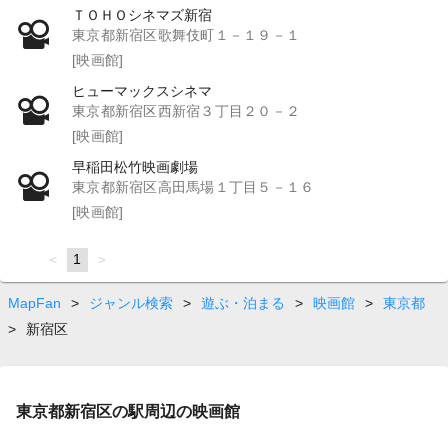
ＴＯＨＯシネマズ新宿
東京都新宿区歌舞伎町１－１９－１
[映画館]
ヒューマックスシネマ
東京都新宿区西新宿３丁目２０－２
[映画館]
早稲田松竹映画劇場
東京都新宿区高田馬場１丁目５－１６
[映画館]
page
You're
1
page
on
page
MapFan
>
ジャンル検索
>
遊ぶ・泊まる
>
映画館
>
東京都
>
新宿区
東京都新宿区の駅周辺の映画館