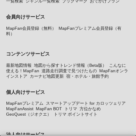
一覧検索
ジャンル一覧検索
ブックマーク
おでかけプラン
会員向けサービス
MapFan会員登録（無料）
MapFanプレミアム会員登録（有
料）
コンテンツサービス
最新地図情報
地図から探すトレンド情報（Beta版）
こんなに
使える！MapFan
道路走行調査で見つけたもの
MapFanオンラ
インストア
カーナビ地図更新
宿・ホテル・旅館予約
個人向けサービス
MapFanプレミアム
スマートアップデート for カロッツェリア
MapFanAssist
MapFan BOT
トリマ
方位かなめ
GeoQuest（ジオクエ）
トリマ ポイントサイト
法人向けサービス