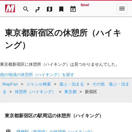
New!
menu
search
map
bookmark
event_note
東京都新宿区の休憩所（ハイキ
ング）
東京都新宿区に休憩所（ハイキング）は見つかりませんでした。
他の地域の休憩所（ハイキング）を探す
MapFan
>
ジャンル検索
>
遊ぶ・泊まる
>
その他 遊ぶ・泊ま
る
>
休憩所（ハイキング）
>
東京都
>
新宿区
東京都新宿区の駅周辺の休憩所（ハイキング）
曙橋駅（新宿線）の休憩所（ハイキング）