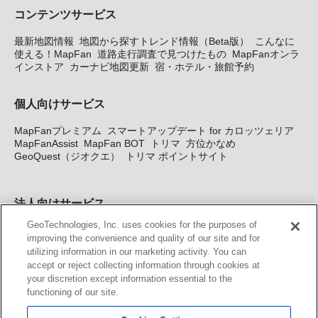
コンテンツサービス
最新地図情報
地図から探すトレンド情報（Beta版）
こんなに
使える！MapFan
道路走行調査で見つけたもの
MapFanオンラ
インストア
カーナビ地図更新
宿・ホテル・旅館予約
個人向けサービス
MapFanプレミアム
スマートアップデート for カロッツェリア
MapFanAssist
MapFan BOT
トリマ
方位かなめ
GeoQuest（ジオクエ）
トリマ ポイントサイト
法人向けサービス
GeoTechnologies, Inc. uses cookies for the purposes of
法人向け地図・位置情報サービス
WEBサイト・システム向け地
improving the convenience and quality of our site and for
図API
Windows PC向け地図開発キット
MapFan DB
住所確認
utilizing information in our marketing activity. You can
サービス
MAP WORLD+
トリマ広告
Geo-Research
スグロ
accept or reject collecting information through cookies at
ジ
your discretion except information essential to the
functioning of our site.
カーナビ地図更新サービス