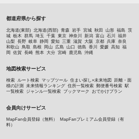
都道府県から探す
北海道(東部)
北海道(西部)
青森
岩手
宮城
秋田
山形
福島
茨
城
栃木
群馬
埼玉
千葉
東京
神奈川
新潟
富山
石川
福井
山梨
長野
岐阜
静岡
愛知
三重
滋賀
大阪
京都
兵庫
奈良
和歌山
鳥取
島根
岡山
広島
山口
徳島
香川
愛媛
高知
福
岡
佐賀
長崎
熊本
大分
宮崎
鹿児島
沖縄
地図検索サービス
検索
ルート検索
マップツール
住まい探し×未来地図
距離・面
積の計測
未来情報ランキング
住所一覧検索
郵便番号検索
駅
一覧検索
ジャンル一覧検索
ブックマーク
おでかけプラン
会員向けサービス
MapFan会員登録（無料）
MapFanプレミアム会員登録（有
料）