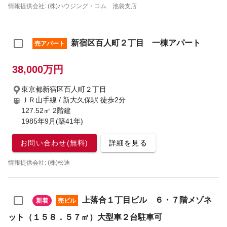
情報提供会社: (株)ハウジング・コム 池袋支店
新宿区百人町２丁目 一棟アパート
売アパート
38,000万円
東京都新宿区百人町２丁目
ＪＲ山手線 / 新大久保駅
徒歩2分
127.52㎡ 2階建
1985年9月(築41年)
お問い合わせ(無料)
詳細を見る
情報提供会社: (株)松迪
上落合１丁目ビル ６・７階メゾネ
新着
売ビル
ット（１５８．５７㎡）大型車２台駐車可