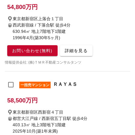
54,800万円
東京都新宿区上落合１丁目
西武新宿線 / 下落合駅
徒歩4分
630.94㎡ 地上7階地下1階建
1996年4月(築30年5ヶ月)
お問い合わせ(無料)
詳細を見る
情報提供会社: (株)ＴＭＲ不動産コンサルタンツ
ＲＡＹＡＳ
一括売マンション
58,500万円
東京都新宿区西新宿４丁目
都営大江戸線 / 西新宿五丁目駅
徒歩4分
403.13㎡ 地上3階地下1階建
2025年10月(築1年未満)