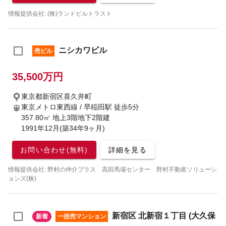
情報提供会社: (株)ランドビルトラスト
ニシカワビル
売ビル
35,500万円
東京都新宿区喜久井町
東京メトロ東西線 / 早稲田駅
徒歩5分
357.80㎡ 地上3階地下2階建
1991年12月(築34年9ヶ月)
お問い合わせ(無料)
詳細を見る
情報提供会社: 野村の仲介プラス 高田馬場センター 野村不動産ソリューシ
ョンズ(株)
新宿区 北新宿１丁目 (大久保
新着
一括売マンション