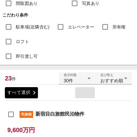
間取図あり
写真あり
こだわり条件
駐車場(近隣含む)
エレベーター
所有権
ロフト
即引渡し可
表示件数
並び替え
23
件
30件
おすすめ順
chevron_right
すべて選択
新宿目白旅館民泊物件
売旅館
9,600万円