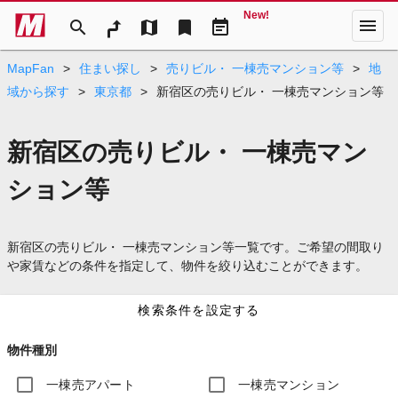
New!
menu
search
map
bookmark
event_note
MapFan
>
住まい探し
>
売りビル・ 一棟売マンション等
>
地
域から探す
>
東京都
>
新宿区の売りビル・ 一棟売マンション等
新宿区の売りビル・ 一棟売マン
ション等
新宿区の売りビル・ 一棟売マンション等一覧です。ご希望の間取り
や家賃などの条件を指定して、物件を絞り込むことができます。
検索条件を設定する
物件種別
一棟売アパート
一棟売マンション