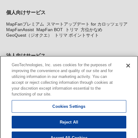
個人向けサービス
MapFanプレミアム
スマートアップデート for カロッツェリア
MapFanAssist
MapFan BOT
トリマ
方位かなめ
GeoQuest（ジオクエ）
トリマ ポイントサイト
法人向けサービス
GeoTechnologies, Inc. uses cookies for the purposes of
法人向け地図・位置情報サービス
WEBサイト・システム向け地
improving the convenience and quality of our site and for
図API
Windows PC向け地図開発キット
MapFan DB
住所確認
utilizing information in our marketing activity. You can
サービス
MAP WORLD+
トリマ広告
Geo-Research
スグロ
accept or reject collecting information through cookies at
ジ
your discretion except information essential to the
functioning of our site.
カーナビ地図更新サービス
Cookies Settings
MapFan スマートメンバーズ
カロッツェリア地図割プラス
KENWOOD MapFan Club
Reject All
Accept All Cookies