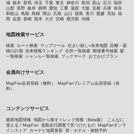
城
栃木
群馬
埼玉
千葉
東京
神奈川
新潟
富山
石川
福井
山梨
長野
岐阜
静岡
愛知
三重
滋賀
大阪
京都
兵庫
奈良
和歌山
鳥取
島根
岡山
広島
山口
徳島
香川
愛媛
高知
福
岡
佐賀
長崎
熊本
大分
宮崎
鹿児島
沖縄
地図検索サービス
検索
ルート検索
マップツール
住まい探し×未来地図
距離・面
積の計測
未来情報ランキング
住所一覧検索
郵便番号検索
駅
一覧検索
ジャンル一覧検索
ブックマーク
おでかけプラン
会員向けサービス
MapFan会員登録（無料）
MapFanプレミアム会員登録（有
料）
コンテンツサービス
最新地図情報
地図から探すトレンド情報（Beta版）
こんなに
使える！MapFan
道路走行調査で見つけたもの
MapFanオンラ
インストア
カーナビ地図更新
宿・ホテル・旅館予約