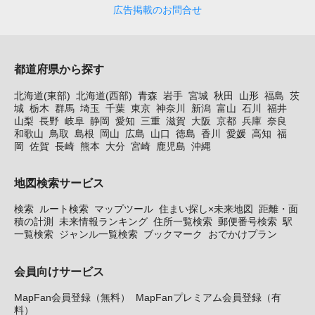
広告掲載のお問合せ
都道府県から探す
北海道(東部)
北海道(西部)
青森
岩手
宮城
秋田
山形
福島
茨
城
栃木
群馬
埼玉
千葉
東京
神奈川
新潟
富山
石川
福井
山梨
長野
岐阜
静岡
愛知
三重
滋賀
大阪
京都
兵庫
奈良
和歌山
鳥取
島根
岡山
広島
山口
徳島
香川
愛媛
高知
福
岡
佐賀
長崎
熊本
大分
宮崎
鹿児島
沖縄
地図検索サービス
検索
ルート検索
マップツール
住まい探し×未来地図
距離・面
積の計測
未来情報ランキング
住所一覧検索
郵便番号検索
駅
一覧検索
ジャンル一覧検索
ブックマーク
おでかけプラン
会員向けサービス
MapFan会員登録（無料）
MapFanプレミアム会員登録（有
料）