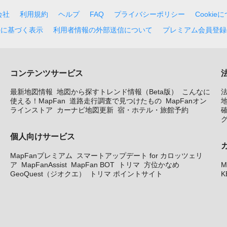
会社
利用規約
ヘルプ
FAQ
プライバシーポリシー
Cookie
法に基づく表示
利用者情報の外部送信について
プレミアム会員登録
コンテンツサービス
最新地図情報
地図から探すトレンド情報（Beta版）
こんなに
使える！MapFan
道路走行調査で見つけたもの
MapFanオン
地
ラインストア
カーナビ地図更新
宿・ホテル・旅館予約
個人向けサービス
MapFanプレミアム
スマートアップデート for カロッツェリ
ア
MapFanAssist
MapFan BOT
トリマ
方位かなめ
M
GeoQuest（ジオクエ）
トリマ ポイントサイト
K