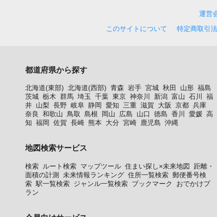
運営
このサイトについて
特定商取引
都道府県から探す
北海道(東部)
北海道(西部)
青森
岩手
宮城
秋田
山形
福島
茨城
栃木
群馬
埼玉
千葉
東京
神奈川
新潟
富山
石川
福
井
山梨
長野
岐阜
静岡
愛知
三重
滋賀
大阪
京都
兵庫
奈良
和歌山
鳥取
島根
岡山
広島
山口
徳島
香川
愛媛
高
知
福岡
佐賀
長崎
熊本
大分
宮崎
鹿児島
沖縄
地図検索サービス
検索
ルート検索
マップツール
住まい探し×未来地図
距離・
面積の計測
未来情報ランキング
住所一覧検索
郵便番号検
索
駅一覧検索
ジャンル一覧検索
ブックマーク
おでかけプ
ラン