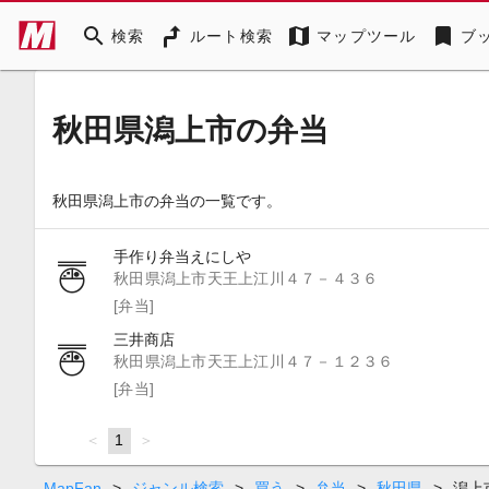
search
map
bookmark
検索
ルート検索
マップツール
ブ
秋田県潟上市の弁当
秋田県潟上市の弁当の一覧です。
手作り弁当えにしや
秋田県潟上市天王上江川４７－４３６
[弁当]
三井商店
秋田県潟上市天王上江川４７－１２３６
[弁当]
page
You're
1
page
on
page
MapFan
>
ジャンル検索
>
買う
>
弁当
>
秋田県
>
潟上