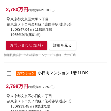
2,780万円
(管理費等21,100円)
東京都文京区大塚５丁目
東京メトロ有楽町線 / 護国寺駅
徒歩5分
1LDK(47.04㎡) 11階建/3階
1965年9月(築61年)
お問い合わせ(無料)
詳細を見る
情報提供会社: 住友林業ホームサービス(株) 大井町店
小日向マンション 1階 1LDK
売マンション
2,798万円
(管理費等17,250円)
東京都文京区小日向３丁目
東京メトロ丸ノ内線 / 茗荷谷駅
徒歩6分
1LDK(39.45㎡) 8階建/1階