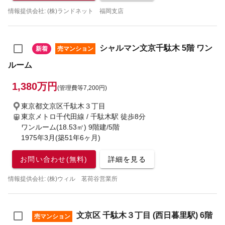
情報提供会社: (株)ランドネット 福岡支店
シャルマン文京千駄木 5階 ワン
新着
売マンション
ルーム
1,380万円
(管理費等7,200円)
東京都文京区千駄木３丁目
東京メトロ千代田線 / 千駄木駅
徒歩8分
ワンルーム(18.53㎡) 9階建/5階
1975年3月(築51年6ヶ月)
お問い合わせ(無料)
詳細を見る
情報提供会社: (株)ウィル 茗荷谷営業所
文京区 千駄木３丁目 (西日暮里駅) 6階
売マンション