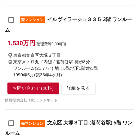
イルヴィラージュ３３５ 3階 ワンルー
売マンション
ム
1,530万円
(管理費等9,000円)
東京都文京区大塚３丁目
東京メトロ丸ノ内線 / 茗荷谷駅
徒歩8分
ワンルーム(21.77㎡) 地上5階地下1階建/3階
1990年5月(築36年4ヶ月)
お問い合わせ(無料)
詳細を見る
情報提供会社: (株)ランドネット
文京区 大塚３丁目 (茗荷谷駅) 5階 ワン
売マンション
ルーム