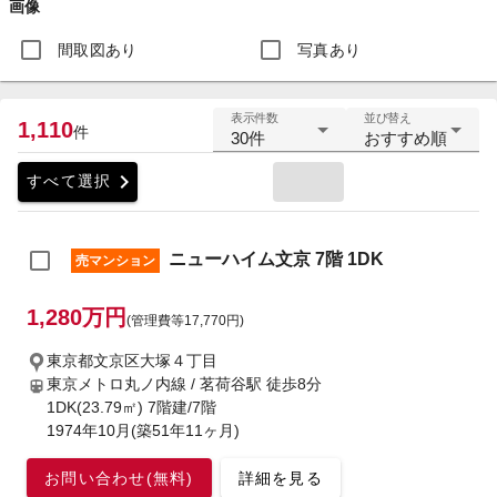
画像
間取図あり
写真あり
表示件数
並び替え
1,110
件
30件
おすすめ順
chevron_right
すべて選択
ニューハイム文京 7階 1DK
売マンション
1,280万円
(管理費等17,770円)
東京都文京区大塚４丁目
東京メトロ丸ノ内線 / 茗荷谷駅
徒歩8分
1DK(23.79㎡) 7階建/7階
1974年10月(築51年11ヶ月)
お問い合わせ(無料)
詳細を見る