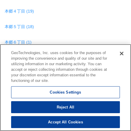
本郷４丁目 (19)
本郷５丁目 (18)
本郷６丁目 (1)
GeoTechnologies, Inc. uses cookies for the purposes of
向丘１丁目 (17)
improving the convenience and quality of our site and for
utilizing information in our marketing activity. You can
accept or reject collecting information through cookies at
向丘２丁目 (6)
your discretion except information essential to the
functioning of our site.
目白台１丁目 (7)
Cookies Settings
目白台２丁目 (8)
Reject All
目白台３丁目 (3)
Accept All Cookies
1,110
検索結果を見る
件