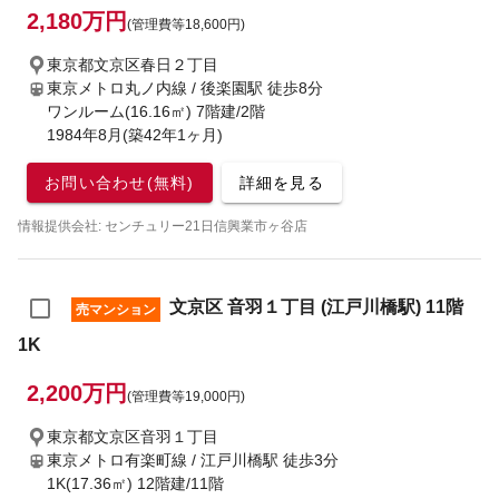
2,180万円
(管理費等18,600円)
東京都文京区春日２丁目
東京メトロ丸ノ内線 / 後楽園駅
徒歩8分
ワンルーム(16.16㎡) 7階建/2階
1984年8月(築42年1ヶ月)
お問い合わせ(無料)
詳細を見る
情報提供会社: センチュリー21日信興業市ヶ谷店
文京区 音羽１丁目 (江戸川橋駅) 11階
売マンション
1K
2,200万円
(管理費等19,000円)
東京都文京区音羽１丁目
東京メトロ有楽町線 / 江戸川橋駅
徒歩3分
1K(17.36㎡) 12階建/11階