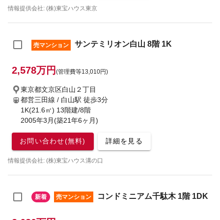
情報提供会社: (株)東宝ハウス東京
サンテミリオン白山 8階 1K
売マンション
2,578万円
(管理費等13,010円)
東京都文京区白山２丁目
都営三田線 / 白山駅
徒歩3分
1K(21.6㎡) 13階建/8階
2005年3月(築21年6ヶ月)
お問い合わせ(無料)
詳細を見る
情報提供会社: (株)東宝ハウス溝の口
コンドミニアム千駄木 1階 1DK
新着
売マンション