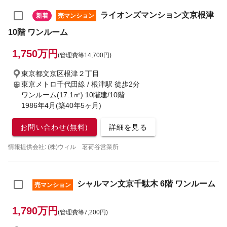
ライオンズマンション文京根津
新着
売マンション
10階 ワンルーム
1,750万円
(管理費等14,700円)
東京都文京区根津２丁目
東京メトロ千代田線 / 根津駅
徒歩2分
ワンルーム(17.1㎡) 10階建/10階
1986年4月(築40年5ヶ月)
お問い合わせ(無料)
詳細を見る
情報提供会社: (株)ウィル 茗荷谷営業所
シャルマン文京千駄木 6階 ワンルーム
売マンション
1,790万円
(管理費等7,200円)