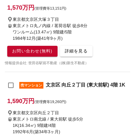
1,570万円
(管理費等13,151円)
東京都文京区大塚３丁目
東京メトロ丸ノ内線 / 茗荷谷駅
徒歩8分
ワンルーム(13.47㎡) 9階建/5階
1984年12月(築41年9ヶ月)
お問い合わせ(無料)
詳細を見る
情報提供会社: 世田谷駅前不動産（(株)新生不動産）
文京区 向丘２丁目 (東大前駅) 4階 1K
売マンション
1,590万円
(管理費等19,260円)
東京都文京区向丘２丁目
東京メトロ南北線 / 東大前駅
徒歩5分
1K(16.34㎡) 9階建/4階
1992年6月(築34年3ヶ月)