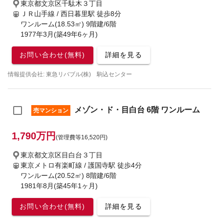
東京都文京区千駄木３丁目
ＪＲ山手線 / 西日暮里駅
徒歩8分
ワンルーム(18.53㎡) 9階建/6階
1977年3月(築49年6ヶ月)
お問い合わせ(無料)
詳細を見る
情報提供会社: 東急リバブル(株) 駒込センター
メゾン・ド・目白台 6階 ワンルーム
売マンション
1,790万円
(管理費等16,520円)
東京都文京区目白台３丁目
東京メトロ有楽町線 / 護国寺駅
徒歩4分
ワンルーム(20.52㎡) 8階建/6階
1981年8月(築45年1ヶ月)
お問い合わせ(無料)
詳細を見る