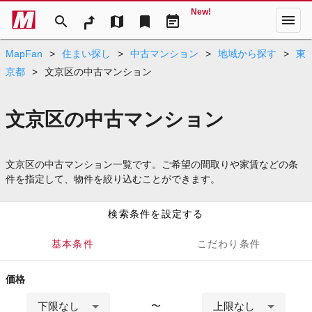
New!
menu
search
map
bookmark
event_note
MapFan
>
住まい探し
>
中古マンション
>
地域から探す
>
東
京都
>
文京区の中古マンション
文京区の中古マンション
文京区の中古マンション一覧です。ご希望の間取りや家賃などの条
件を指定して、物件を絞り込むことができます。
検索条件を設定する
基本条件
こだわり条件
価格
下限なし
上限なし
〜