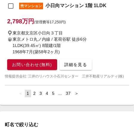
小日向マンション 1階 1LDK
売マンション
2,798万円
(管理費等17,250円)
東京都文京区小日向３丁目
東京メトロ丸ノ内線 / 茗荷谷駅
徒歩6分
1LDK(39.45㎡) 8階建/1階
1968年7月(築58年2ヶ月)
お問い合わせ(無料)
詳細を見る
情報提供会社: 三井のリハウス小石川センター 三井不動産リアルティ(株)
page
You're
1
page
2
page
3
page
4
page
5
page
...
page
37
page
on
page
町名で絞り込む