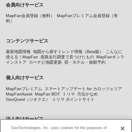
会員向けサービス
MapFan会員登録（無料）
MapFanプレミアム会員登録（有
料）
コンテンツサービス
最新地図情報
地図から探すトレンド情報（Beta版）
こんなに
使える！MapFan
道路走行調査で見つけたもの
MapFanオンラ
インストア
カーナビ地図更新
宿・ホテル・旅館予約
個人向けサービス
MapFanプレミアム
スマートアップデート for カロッツェリア
MapFanAssist
MapFan BOT
トリマ
方位かなめ
GeoQuest（ジオクエ）
トリマ ポイントサイト
法人向けサービス
GeoTechnologies, Inc. uses cookies for the purposes of
法人向け地図・位置情報サービス
WEBサイト・システム向け地