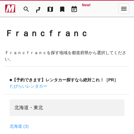
New!
menu
search
map
bookmark
event_note
Ｆｒａｎｃｆｒａｎｃ
Ｆｒａｎｃｆｒａｎｃを探す地域を都道府県から選択してくださ
い。
■【予約できます】レンタカー探すなら絶対これ！［PR］
たびらいレンタカー
北海道・東北
北海道 (3)