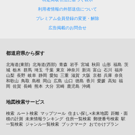
利用者情報の外部送信について
プレミアム会員登録の変更・解除
広告掲載のお問合せ
都道府県から探す
北海道(東部)
北海道(西部)
青森
岩手
宮城
秋田
山形
福島
茨
城
栃木
群馬
埼玉
千葉
東京
神奈川
新潟
富山
石川
福井
山梨
長野
岐阜
静岡
愛知
三重
滋賀
大阪
京都
兵庫
奈良
和歌山
鳥取
島根
岡山
広島
山口
徳島
香川
愛媛
高知
福
岡
佐賀
長崎
熊本
大分
宮崎
鹿児島
沖縄
地図検索サービス
検索
ルート検索
マップツール
住まい探し×未来地図
距離・面
積の計測
未来情報ランキング
住所一覧検索
郵便番号検索
駅
一覧検索
ジャンル一覧検索
ブックマーク
おでかけプラン