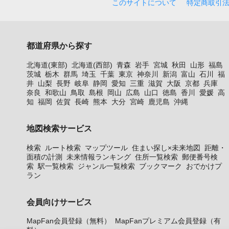
このサイトについて
特定商取引
都道府県から探す
北海道(東部)
北海道(西部)
青森
岩手
宮城
秋田
山形
福島
茨城
栃木
群馬
埼玉
千葉
東京
神奈川
新潟
富山
石川
福
井
山梨
長野
岐阜
静岡
愛知
三重
滋賀
大阪
京都
兵庫
奈良
和歌山
鳥取
島根
岡山
広島
山口
徳島
香川
愛媛
高
知
福岡
佐賀
長崎
熊本
大分
宮崎
鹿児島
沖縄
地図検索サービス
検索
ルート検索
マップツール
住まい探し×未来地図
距離・
面積の計測
未来情報ランキング
住所一覧検索
郵便番号検
索
駅一覧検索
ジャンル一覧検索
ブックマーク
おでかけプ
ラン
会員向けサービス
MapFan会員登録（無料）
MapFanプレミアム会員登録（有