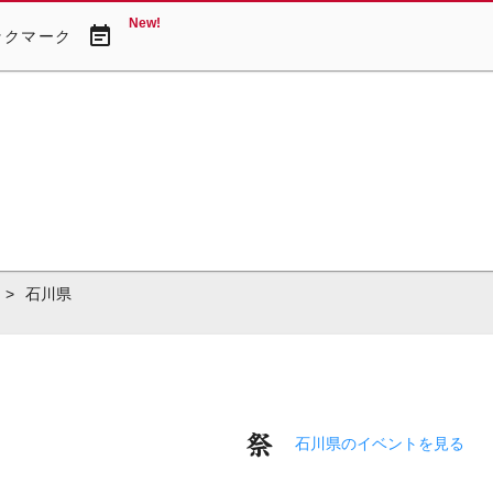
New!
event_note
ックマーク
>
石川県
石川県のイベントを見る