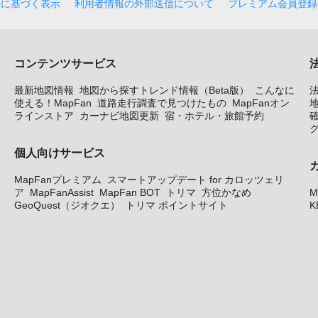
法に基づく表示
利用者情報の外部送信について
プレミアム会員登録
コンテンツサービス
最新地図情報
地図から探すトレンド情報（Beta版）
こんなに
使える！MapFan
道路走行調査で見つけたもの
MapFanオン
地
ラインストア
カーナビ地図更新
宿・ホテル・旅館予約
個人向けサービス
MapFanプレミアム
スマートアップデート for カロッツェリ
ア
MapFanAssist
MapFan BOT
トリマ
方位かなめ
M
GeoQuest（ジオクエ）
トリマ ポイントサイト
K