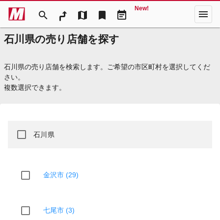
New!
menu
search
map
bookmark
event_note
石川県の売り店舗を探す
石川県の売り店舗を検索します。ご希望の市区町村を選択してくだ
さい。
複数選択できます。
石川県
金沢市 (29)
七尾市 (3)