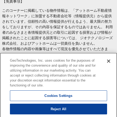
【免責事項】
このコーナーに掲載している物件情報は、「アットホーム不動産情
報ネットワーク」に加盟する不動産会社等（情報提供元）から提供
されています。信頼性の高い情報提供が行えるよう、最大限の努力
をしておりますが、その内容を保証するものではありません。 利用
者のみなさまと各情報提供元との取引に起因する損害および情報が
掲載されたことに起因する損害等については、 ジオテクノロジーズ
株式会社、およびアットホームは一切責任を負いません。
各物件情報の内容や画像等はすべて現況を優先させていただきま
す。
お取引等（お取引の準備、資金調達等を含みます）の際には、内容
GeoTechnologies, Inc. uses cookies for the purposes of
や契約条件等について、 各情報提供元より十分な説明を受け、ご自
improving the convenience and quality of our site and for
utilizing information in our marketing activity. You can
身でご確認の上、判断してください。
accept or reject collecting information through cookies at
このコーナーへの物件情報のご掲載、その他不動産業務ソリューシ
your discretion except information essential to the
ョン等についての不動産会社様のお問合せは
こちら
からお願いいた
functioning of our site.
します。
Cookies Settings
Reject All
Copyright(c) At Home Co.,Ltd. このサイトに掲載している情報の無断転載を禁止します。著作権
はアットホーム（株）またはその情報提供者に帰属します。