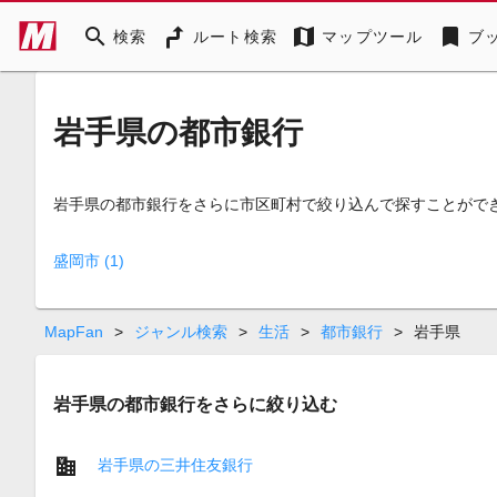
search
map
bookmark
検索
ルート検索
マップツール
ブ
岩手県の都市銀行
岩手県の都市銀行をさらに市区町村で絞り込んで探すことがで
盛岡市 (1)
MapFan
>
ジャンル検索
>
生活
>
都市銀行
>
岩手県
岩手県の都市銀行をさらに絞り込む
岩手県の三井住友銀行