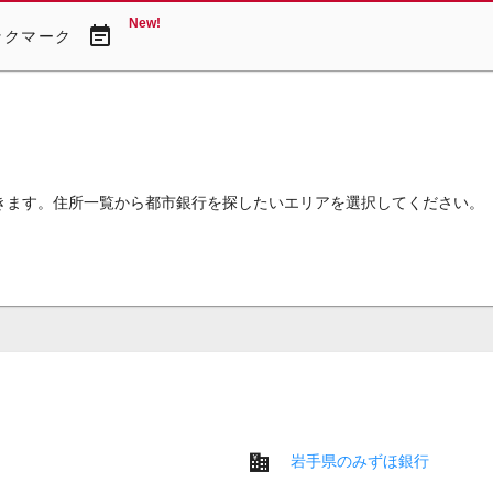
New!
event_note
ックマーク
きます。住所一覧から都市銀行を探したいエリアを選択してください。
岩手県のみずほ銀行