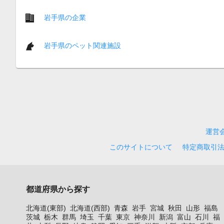
岩手県の企業
岩手県のペット関連施設
運営
このサイトについて
特定商取引
都道府県から探す
北海道(東部)
北海道(西部)
青森
岩手
宮城
秋田
山形
福島
茨城
栃木
群馬
埼玉
千葉
東京
神奈川
新潟
富山
石川
福