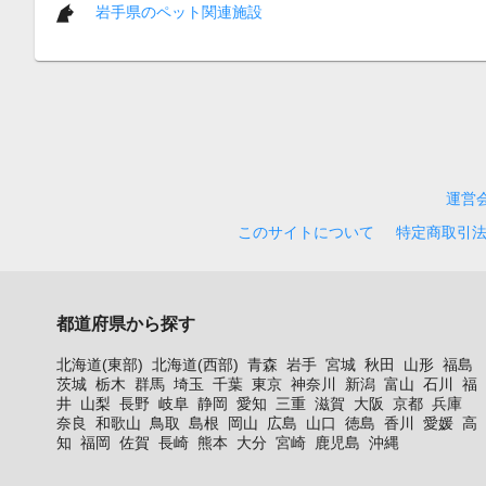
岩手県のペット関連施設
運営
このサイトについて
特定商取引
都道府県から探す
北海道(東部)
北海道(西部)
青森
岩手
宮城
秋田
山形
福島
茨城
栃木
群馬
埼玉
千葉
東京
神奈川
新潟
富山
石川
福
井
山梨
長野
岐阜
静岡
愛知
三重
滋賀
大阪
京都
兵庫
奈良
和歌山
鳥取
島根
岡山
広島
山口
徳島
香川
愛媛
高
知
福岡
佐賀
長崎
熊本
大分
宮崎
鹿児島
沖縄