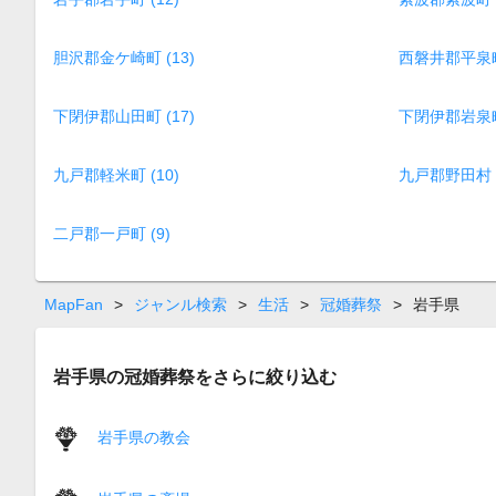
胆沢郡金ケ崎町 (13)
西磐井郡平泉町 
下閉伊郡山田町 (17)
下閉伊郡岩泉町 
九戸郡軽米町 (10)
九戸郡野田村 (
二戸郡一戸町 (9)
MapFan
>
ジャンル検索
>
生活
>
冠婚葬祭
>
岩手県
岩手県の冠婚葬祭をさらに絞り込む
岩手県の教会