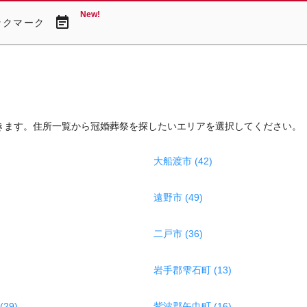
New!
event_note
ックマーク
きます。住所一覧から冠婚葬祭を探したいエリアを選択してください。
大船渡市 (42)
遠野市 (49)
二戸市 (36)
岩手郡雫石町 (13)
29)
紫波郡矢巾町 (16)