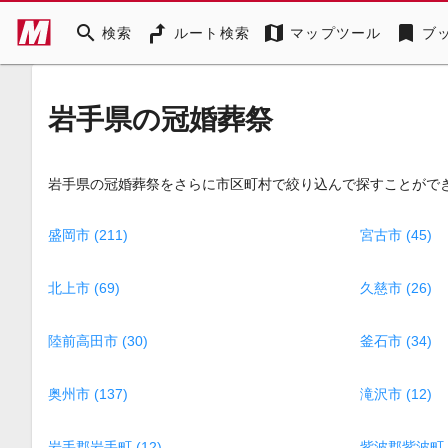
search
map
bookmark
検索
ルート検索
マップツール
ブ
岩手県の冠婚葬祭
岩手県の冠婚葬祭をさらに市区町村で絞り込んで探すことがで
盛岡市 (211)
宮古市 (45)
北上市 (69)
久慈市 (26)
陸前高田市 (30)
釜石市 (34)
奥州市 (137)
滝沢市 (12)
岩手郡岩手町 (12)
紫波郡紫波町 (