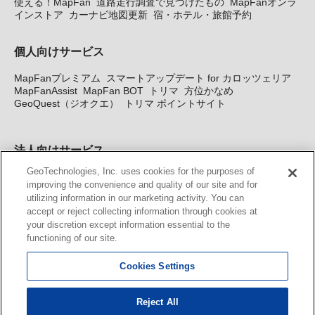
使える！MapFan
道路走行調査で見つけたもの
MapFanオンラ
インストア
カーナビ地図更新
宿・ホテル・旅館予約
個人向けサービス
MapFanプレミアム
スマートアップデート for カロッツェリア
MapFanAssist
MapFan BOT
トリマ
方位かなめ
GeoQuest（ジオクエ）
トリマ ポイントサイト
法人向けサービス
GeoTechnologies, Inc. uses cookies for the purposes of
法人向け地図・位置情報サービス
WEBサイト・システム向け地
improving the convenience and quality of our site and for
図API
Windows PC向け地図開発キット
MapFan DB
住所確認
utilizing information in our marketing activity. You can
サービス
MAP WORLD+
トリマ広告
Geo-Research
スグロ
accept or reject collecting information through cookies at
ジ
your discretion except information essential to the
functioning of our site.
カーナビ地図更新サービス
Cookies Settings
MapFan スマートメンバーズ
カロッツェリア地図割プラス
KENWOOD MapFan Club
Reject All