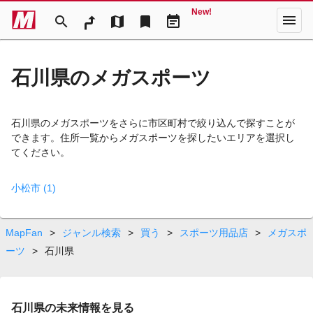
New!
menu
search
map
bookmark
event_note
石川県のメガスポーツ
石川県のメガスポーツをさらに市区町村で絞り込んで探すことが
できます。住所一覧からメガスポーツを探したいエリアを選択し
てください。
小松市 (1)
MapFan
>
ジャンル検索
>
買う
>
スポーツ用品店
>
メガスポ
ーツ
>
石川県
石川県の未来情報を見る