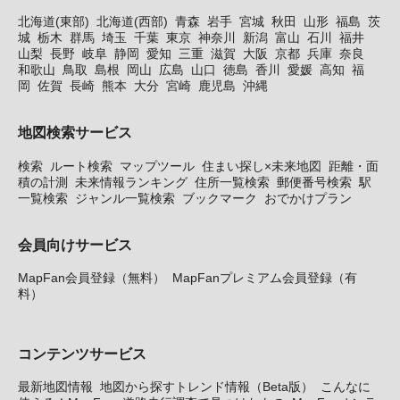
北海道(東部)
北海道(西部)
青森
岩手
宮城
秋田
山形
福島
茨
城
栃木
群馬
埼玉
千葉
東京
神奈川
新潟
富山
石川
福井
山梨
長野
岐阜
静岡
愛知
三重
滋賀
大阪
京都
兵庫
奈良
和歌山
鳥取
島根
岡山
広島
山口
徳島
香川
愛媛
高知
福
岡
佐賀
長崎
熊本
大分
宮崎
鹿児島
沖縄
地図検索サービス
検索
ルート検索
マップツール
住まい探し×未来地図
距離・面
積の計測
未来情報ランキング
住所一覧検索
郵便番号検索
駅
一覧検索
ジャンル一覧検索
ブックマーク
おでかけプラン
会員向けサービス
MapFan会員登録（無料）
MapFanプレミアム会員登録（有
料）
コンテンツサービス
最新地図情報
地図から探すトレンド情報（Beta版）
こんなに