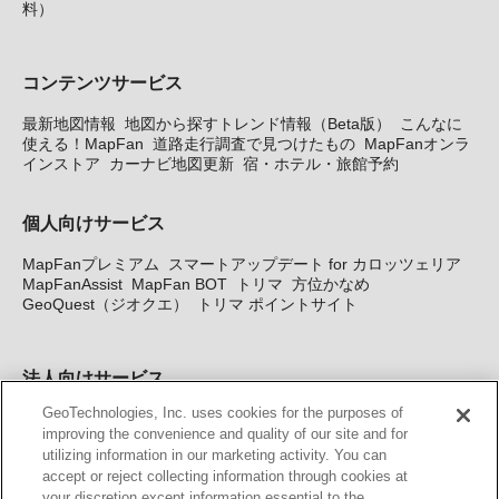
料）
コンテンツサービス
最新地図情報
地図から探すトレンド情報（Beta版）
こんなに
使える！MapFan
道路走行調査で見つけたもの
MapFanオンラ
インストア
カーナビ地図更新
宿・ホテル・旅館予約
個人向けサービス
MapFanプレミアム
スマートアップデート for カロッツェリア
MapFanAssist
MapFan BOT
トリマ
方位かなめ
GeoQuest（ジオクエ）
トリマ ポイントサイト
法人向けサービス
GeoTechnologies, Inc. uses cookies for the purposes of
法人向け地図・位置情報サービス
WEBサイト・システム向け地
improving the convenience and quality of our site and for
図API
Windows PC向け地図開発キット
MapFan DB
住所確認
utilizing information in our marketing activity. You can
サービス
MAP WORLD+
トリマ広告
Geo-Research
スグロ
accept or reject collecting information through cookies at
ジ
your discretion except information essential to the