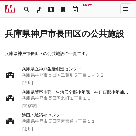
New!
menu
search
map
bookmark
event_note
兵庫県神戸市長田区の公共施設
兵庫県神戸市長田区の公共施設の一覧です。
兵庫県立神戸生活創造センター
兵庫県神戸市長田区二葉町５丁目１－３２
[役所]
兵庫県警察本部 生活安全部少年課 神戸西部少年補導所
兵庫県神戸市長田区北町１丁目１６
[警察署]
池田地域福祉センター
兵庫県神戸市長田区蓮宮通４丁目１１
[役所]