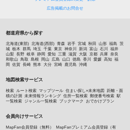
広告掲載のお問合せ
都道府県から探す
北海道(東部)
北海道(西部)
青森
岩手
宮城
秋田
山形
福島
茨
城
栃木
群馬
埼玉
千葉
東京
神奈川
新潟
富山
石川
福井
山梨
長野
岐阜
静岡
愛知
三重
滋賀
大阪
京都
兵庫
奈良
和歌山
鳥取
島根
岡山
広島
山口
徳島
香川
愛媛
高知
福
岡
佐賀
長崎
熊本
大分
宮崎
鹿児島
沖縄
地図検索サービス
検索
ルート検索
マップツール
住まい探し×未来地図
距離・面
積の計測
未来情報ランキング
住所一覧検索
郵便番号検索
駅
一覧検索
ジャンル一覧検索
ブックマーク
おでかけプラン
会員向けサービス
MapFan会員登録（無料）
MapFanプレミアム会員登録（有