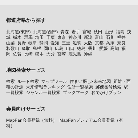
都道府県から探す
北海道(東部)
北海道(西部)
青森
岩手
宮城
秋田
山形
福島
茨
城
栃木
群馬
埼玉
千葉
東京
神奈川
新潟
富山
石川
福井
山梨
長野
岐阜
静岡
愛知
三重
滋賀
大阪
京都
兵庫
奈良
和歌山
鳥取
島根
岡山
広島
山口
徳島
香川
愛媛
高知
福
岡
佐賀
長崎
熊本
大分
宮崎
鹿児島
沖縄
地図検索サービス
検索
ルート検索
マップツール
住まい探し×未来地図
距離・面
積の計測
未来情報ランキング
住所一覧検索
郵便番号検索
駅
一覧検索
ジャンル一覧検索
ブックマーク
おでかけプラン
会員向けサービス
MapFan会員登録（無料）
MapFanプレミアム会員登録（有
料）