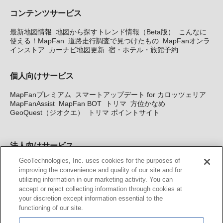
コンテンツサービス
最新地図情報
地図から探すトレンド情報（Beta版）
こんなに
使える！MapFan
道路走行調査で見つけたもの
MapFanオンラ
インストア
カーナビ地図更新
宿・ホテル・旅館予約
個人向けサービス
MapFanプレミアム
スマートアップデート for カロッツェリア
MapFanAssist
MapFan BOT
トリマ
方位かなめ
GeoQuest（ジオクエ）
トリマ ポイントサイト
法人向けサービス
GeoTechnologies, Inc. uses cookies for the purposes of
法人向け地図・位置情報サービス
WEBサイト・システム向け地
improving the convenience and quality of our site and for
図API
Windows PC向け地図開発キット
MapFan DB
住所確認
utilizing information in our marketing activity. You can
サービス
MAP WORLD+
トリマ広告
Geo-Research
スグロ
accept or reject collecting information through cookies at
ジ
your discretion except information essential to the
functioning of our site.
カーナビ地図更新サービス