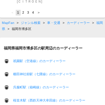
[ＣＩＴＲＯＥＮ]
page
You're
1
page
2
page
3
page
4
page
on
page
MapFan
>
ジャンル検索
>
車・交通
>
カーディーラー
>
福岡
県
>
福岡市博多区
福岡県福岡市博多区の駅周辺のカーディーラー
祇園駅（空港線）のカーディーラー
櫛田神社前駅（七隈線）のカーディーラー
呉服町駅（箱崎線）のカーディーラー
桜並木駅（西鉄天神大牟田線）のカーディーラー