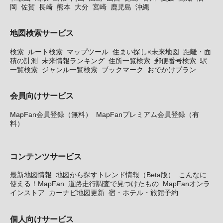
岡
佐賀
長崎
熊本
大分
宮崎
鹿児島
沖縄
地図検索サービス
検索
ルート検索
マップツール
住まい探し×未来地図
距離・面
積の計測
未来情報ランキング
住所一覧検索
郵便番号検索
駅
一覧検索
ジャンル一覧検索
ブックマーク
おでかけプラン
会員向けサービス
MapFan会員登録（無料）
MapFanプレミアム会員登録（有
料）
コンテンツサービス
最新地図情報
地図から探すトレンド情報（Beta版）
こんなに
使える！MapFan
道路走行調査で見つけたもの
MapFanオンラ
インストア
カーナビ地図更新
宿・ホテル・旅館予約
個人向けサービス