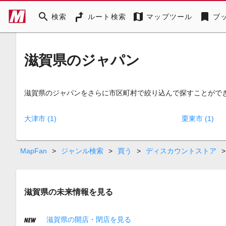
search
map
bookmark
検索
ルート検索
マップツール
ブ
滋賀県のジャパン
滋賀県のジャパンをさらに市区町村で絞り込んで探すことがで
大津市 (1)
栗東市 (1)
MapFan
>
ジャンル検索
>
買う
>
ディスカウントストア
>
滋賀県の未来情報を見る
滋賀県の開店・閉店を見る