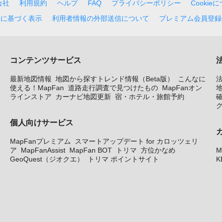
会社
利用規約
ヘルプ
FAQ
プライバシーポリシー
Cookie
法に基づく表示
利用者情報の外部送信について
プレミアム会員登録
コンテンツサービス
最新地図情報
地図から探すトレンド情報（Beta版）
こんなに
使える！MapFan
道路走行調査で見つけたもの
MapFanオン
地
ラインストア
カーナビ地図更新
宿・ホテル・旅館予約
個人向けサービス
MapFanプレミアム
スマートアップデート for カロッツェリ
ア
MapFanAssist
MapFan BOT
トリマ
方位かなめ
M
GeoQuest（ジオクエ）
トリマ ポイントサイト
K