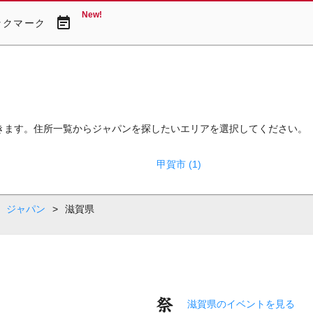
New!
event_note
ックマーク
きます。住所一覧からジャパンを探したいエリアを選択してください。
甲賀市 (1)
ジャパン
>
滋賀県
滋賀県のイベントを見る