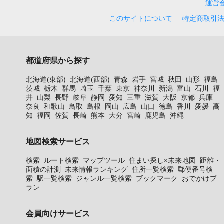
運営
このサイトについて
特定商取引
都道府県から探す
北海道(東部)
北海道(西部)
青森
岩手
宮城
秋田
山形
福島
茨城
栃木
群馬
埼玉
千葉
東京
神奈川
新潟
富山
石川
福
井
山梨
長野
岐阜
静岡
愛知
三重
滋賀
大阪
京都
兵庫
奈良
和歌山
鳥取
島根
岡山
広島
山口
徳島
香川
愛媛
高
知
福岡
佐賀
長崎
熊本
大分
宮崎
鹿児島
沖縄
地図検索サービス
検索
ルート検索
マップツール
住まい探し×未来地図
距離・
面積の計測
未来情報ランキング
住所一覧検索
郵便番号検
索
駅一覧検索
ジャンル一覧検索
ブックマーク
おでかけプ
ラン
会員向けサービス