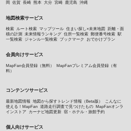
岡
佐賀
長崎
熊本
大分
宮崎
鹿児島
沖縄
地図検索サービス
検索
ルート検索
マップツール
住まい探し×未来地図
距離・面
積の計測
未来情報ランキング
住所一覧検索
郵便番号検索
駅
一覧検索
ジャンル一覧検索
ブックマーク
おでかけプラン
会員向けサービス
MapFan会員登録（無料）
MapFanプレミアム会員登録（有
料）
コンテンツサービス
最新地図情報
地図から探すトレンド情報（Beta版）
こんなに
使える！MapFan
道路走行調査で見つけたもの
MapFanオンラ
インストア
カーナビ地図更新
宿・ホテル・旅館予約
個人向けサービス