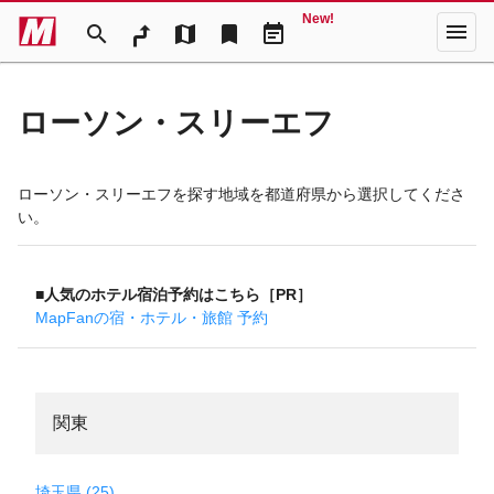
New!
menu
search
map
bookmark
event_note
ローソン・スリーエフ
ローソン・スリーエフを探す地域を都道府県から選択してくださ
い。
■人気のホテル宿泊予約はこちら［PR］
MapFanの宿・ホテル・旅館 予約
関東
埼玉県 (25)