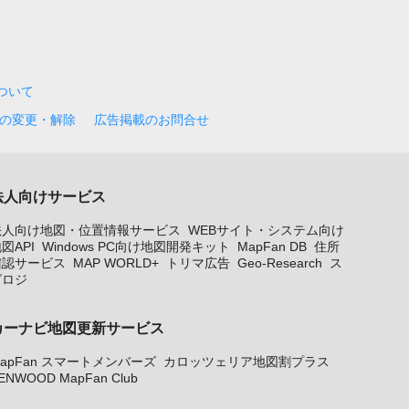
について
の変更・解除
広告掲載のお問合せ
法人向けサービス
法人向け地図・位置情報サービス
WEBサイト・システム向け
図API
Windows PC向け地図開発キット
MapFan DB
住所
確認サービス
MAP WORLD+
トリマ広告
Geo-Research
ス
グロジ
カーナビ地図更新サービス
apFan スマートメンバーズ
カロッツェリア地図割プラス
ENWOOD MapFan Club