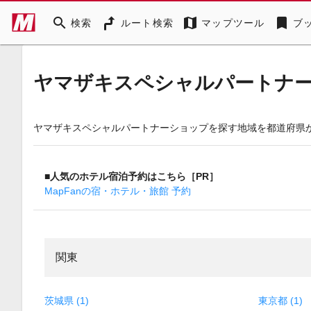
search
map
bookmark
検索
ルート検索
マップツール
ブ
ヤマザキスペシャルパートナ
ヤマザキスペシャルパートナーショップを探す地域を都道府県
■人気のホテル宿泊予約はこちら［PR］
MapFanの宿・ホテル・旅館 予約
関東
茨城県 (1)
東京都 (1)