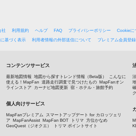
会社
利用規約
ヘルプ
FAQ
プライバシーポリシー
Cookie
法に基づく表示
利用者情報の外部送信について
プレミアム会員登録
コンテンツサービス
最新地図情報
地図から探すトレンド情報（Beta版）
こんなに
使える！MapFan
道路走行調査で見つけたもの
MapFanオン
地
ラインストア
カーナビ地図更新
宿・ホテル・旅館予約
個人向けサービス
MapFanプレミアム
スマートアップデート for カロッツェリ
ア
MapFanAssist
MapFan BOT
トリマ
方位かなめ
M
GeoQuest（ジオクエ）
トリマ ポイントサイト
K