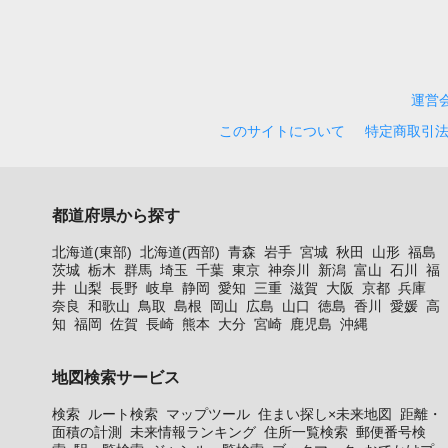
運営
このサイトについて
特定商取引
都道府県から探す
北海道(東部)
北海道(西部)
青森
岩手
宮城
秋田
山形
福島
茨城
栃木
群馬
埼玉
千葉
東京
神奈川
新潟
富山
石川
福
井
山梨
長野
岐阜
静岡
愛知
三重
滋賀
大阪
京都
兵庫
奈良
和歌山
鳥取
島根
岡山
広島
山口
徳島
香川
愛媛
高
知
福岡
佐賀
長崎
熊本
大分
宮崎
鹿児島
沖縄
地図検索サービス
検索
ルート検索
マップツール
住まい探し×未来地図
距離・
面積の計測
未来情報ランキング
住所一覧検索
郵便番号検