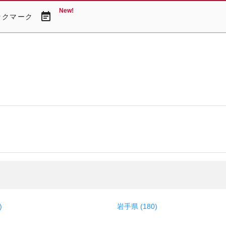
New!
event_note
ックマーク
)
岩手県 (180)