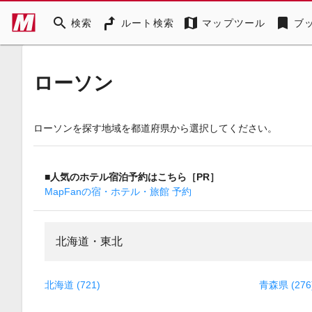
search
map
bookmark
検索
ルート検索
マップツール
ブ
ローソン
ローソンを探す地域を都道府県から選択してください。
■人気のホテル宿泊予約はこちら［PR］
MapFanの宿・ホテル・旅館 予約
北海道・東北
北海道 (721)
青森県 (276