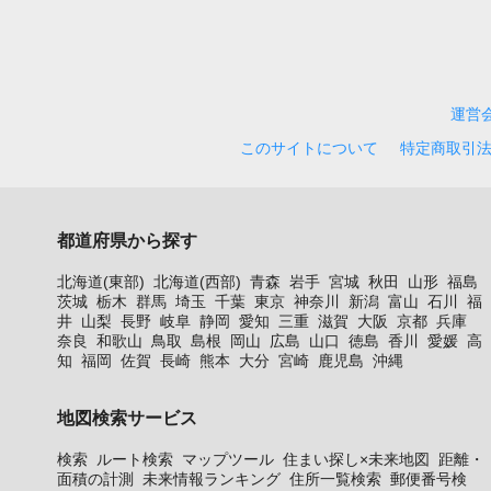
運営
このサイトについて
特定商取引
都道府県から探す
北海道(東部)
北海道(西部)
青森
岩手
宮城
秋田
山形
福島
茨城
栃木
群馬
埼玉
千葉
東京
神奈川
新潟
富山
石川
福
井
山梨
長野
岐阜
静岡
愛知
三重
滋賀
大阪
京都
兵庫
奈良
和歌山
鳥取
島根
岡山
広島
山口
徳島
香川
愛媛
高
知
福岡
佐賀
長崎
熊本
大分
宮崎
鹿児島
沖縄
地図検索サービス
検索
ルート検索
マップツール
住まい探し×未来地図
距離・
面積の計測
未来情報ランキング
住所一覧検索
郵便番号検