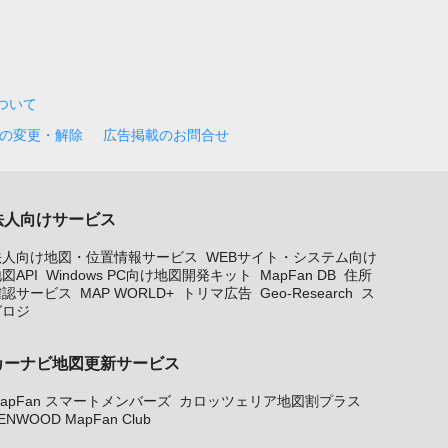
について
の変更・解除
広告掲載のお問合せ
法人向けサービス
法人向け地図・位置情報サービス
WEBサイト・システム向け
図API
Windows PC向け地図開発キット
MapFan DB
住所
確認サービス
MAP WORLD+
トリマ広告
Geo-Research
ス
グロジ
カーナビ地図更新サービス
apFan スマートメンバーズ
カロッツェリア地図割プラス
ENWOOD MapFan Club