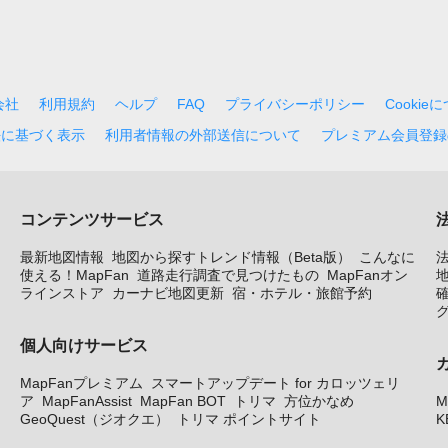
会社
利用規約
ヘルプ
FAQ
プライバシーポリシー
Cookie
法に基づく表示
利用者情報の外部送信について
プレミアム会員登録
コンテンツサービス
最新地図情報
地図から探すトレンド情報（Beta版）
こんなに
使える！MapFan
道路走行調査で見つけたもの
MapFanオン
地
ラインストア
カーナビ地図更新
宿・ホテル・旅館予約
個人向けサービス
MapFanプレミアム
スマートアップデート for カロッツェリ
ア
MapFanAssist
MapFan BOT
トリマ
方位かなめ
M
GeoQuest（ジオクエ）
トリマ ポイントサイト
K