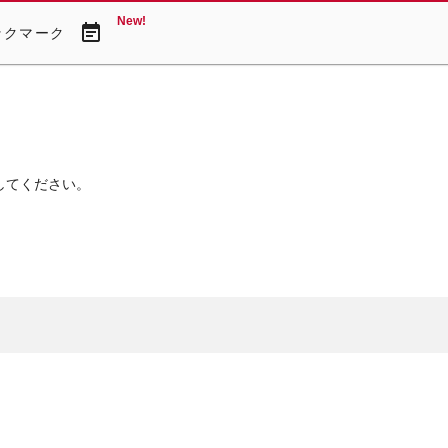
New!
event_note
ックマーク
してください。