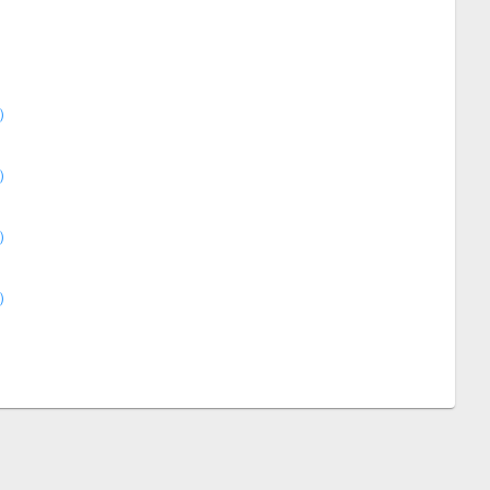
）
）
）
）