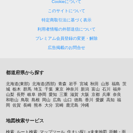
Cookieについて
このサイトについて
特定商取引法に基づく表示
利用者情報の外部送信について
プレミアム会員登録の変更・解除
広告掲載のお問合せ
都道府県から探す
北海道(東部)
北海道(西部)
青森
岩手
宮城
秋田
山形
福島
茨
城
栃木
群馬
埼玉
千葉
東京
神奈川
新潟
富山
石川
福井
山梨
長野
岐阜
静岡
愛知
三重
滋賀
大阪
京都
兵庫
奈良
和歌山
鳥取
島根
岡山
広島
山口
徳島
香川
愛媛
高知
福
岡
佐賀
長崎
熊本
大分
宮崎
鹿児島
沖縄
地図検索サービス
検索
ルート検索
マップツール
住まい探し×未来地図
距離・面