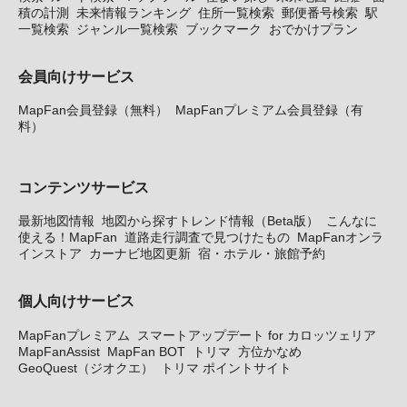
積の計測
未来情報ランキング
住所一覧検索
郵便番号検索
駅
一覧検索
ジャンル一覧検索
ブックマーク
おでかけプラン
会員向けサービス
MapFan会員登録（無料）
MapFanプレミアム会員登録（有
料）
コンテンツサービス
最新地図情報
地図から探すトレンド情報（Beta版）
こんなに
使える！MapFan
道路走行調査で見つけたもの
MapFanオンラ
インストア
カーナビ地図更新
宿・ホテル・旅館予約
個人向けサービス
MapFanプレミアム
スマートアップデート for カロッツェリア
MapFanAssist
MapFan BOT
トリマ
方位かなめ
GeoQuest（ジオクエ）
トリマ ポイントサイト