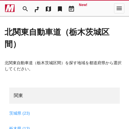
New!
menu
search
map
bookmark
event_note
北関東自動車道（栃木茨城区
間）
北関東自動車道（栃木茨城区間）を探す地域を都道府県から選択
してください。
関東
茨城県 (23)
栃木県 (13)