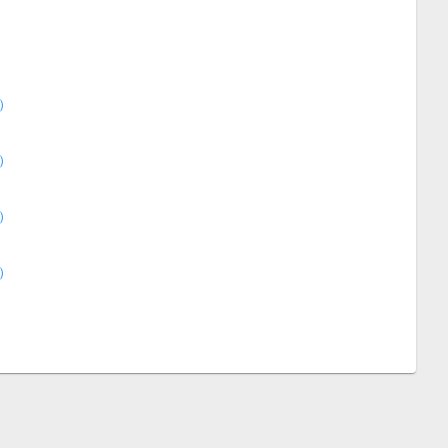
）
）
）
）