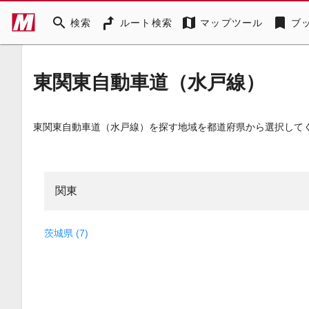
search
map
bookmark
検索
ルート検索
マップツール
ブ
東関東自動車道（水戸線）
東関東自動車道（水戸線）を探す地域を都道府県から選択して
関東
茨城県 (7)