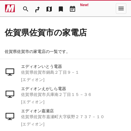
New!
menu
search
map
bookmark
event_note
佐賀県佐賀市の家電店
佐賀県佐賀市の家電店の一覧です。
エディオンいとう電器
佐賀県佐賀市鍋島２丁目９－１
[エディオン]
エディオンえがしら電器
佐賀県佐賀市兵庫南２丁目１５－３６
[エディオン]
エディオン嘉瀬店
佐賀県佐賀市嘉瀬町大字荻野２７３７－１０
[エディオン]