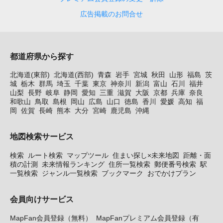
広告掲載のお問合せ
都道府県から探す
北海道(東部)
北海道(西部)
青森
岩手
宮城
秋田
山形
福島
茨
城
栃木
群馬
埼玉
千葉
東京
神奈川
新潟
富山
石川
福井
山梨
長野
岐阜
静岡
愛知
三重
滋賀
大阪
京都
兵庫
奈良
和歌山
鳥取
島根
岡山
広島
山口
徳島
香川
愛媛
高知
福
岡
佐賀
長崎
熊本
大分
宮崎
鹿児島
沖縄
地図検索サービス
検索
ルート検索
マップツール
住まい探し×未来地図
距離・面
積の計測
未来情報ランキング
住所一覧検索
郵便番号検索
駅
一覧検索
ジャンル一覧検索
ブックマーク
おでかけプラン
会員向けサービス
MapFan会員登録（無料）
MapFanプレミアム会員登録（有