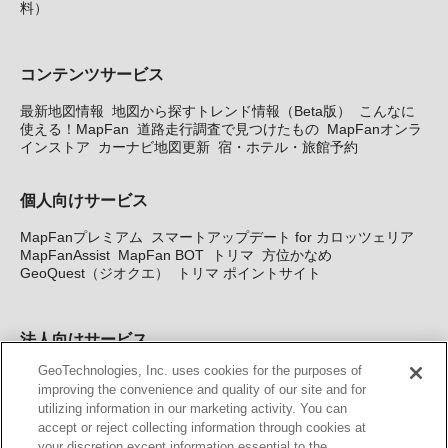
料）
コンテンツサービス
最新地図情報
地図から探すトレンド情報（Beta版）
こんなに
使える！MapFan
道路走行調査で見つけたもの
MapFanオンラ
インストア
カーナビ地図更新
宿・ホテル・旅館予約
個人向けサービス
MapFanプレミアム
スマートアップデート for カロッツェリア
MapFanAssist
MapFan BOT
トリマ
方位かなめ
GeoQuest（ジオクエ）
トリマ ポイントサイト
法人向けサービス
GeoTechnologies, Inc. uses cookies for the purposes of
法人向け地図・位置情報サービス
WEBサイト・システム向け地
improving the convenience and quality of our site and for
図API
Windows PC向け地図開発キット
MapFan DB
住所確認
utilizing information in our marketing activity. You can
サービス
MAP WORLD+
トリマ広告
Geo-Research
スグロ
accept or reject collecting information through cookies at
ジ
your discretion except information essential to the