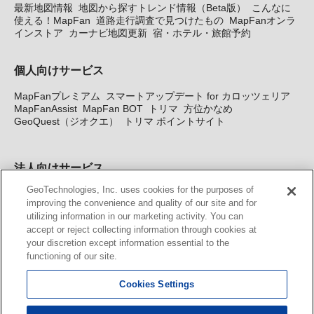
最新地図情報
地図から探すトレンド情報（Beta版）
こんなに
使える！MapFan
道路走行調査で見つけたもの
MapFanオンラ
インストア
カーナビ地図更新
宿・ホテル・旅館予約
個人向けサービス
MapFanプレミアム
スマートアップデート for カロッツェリア
MapFanAssist
MapFan BOT
トリマ
方位かなめ
GeoQuest（ジオクエ）
トリマ ポイントサイト
法人向けサービス
GeoTechnologies, Inc. uses cookies for the purposes of
法人向け地図・位置情報サービス
WEBサイト・システム向け地
improving the convenience and quality of our site and for
図API
Windows PC向け地図開発キット
MapFan DB
住所確認
utilizing information in our marketing activity. You can
サービス
MAP WORLD+
トリマ広告
Geo-Research
スグロ
accept or reject collecting information through cookies at
ジ
your discretion except information essential to the
functioning of our site.
カーナビ地図更新サービス
Cookies Settings
MapFan スマートメンバーズ
カロッツェリア地図割プラス
KENWOOD MapFan Club