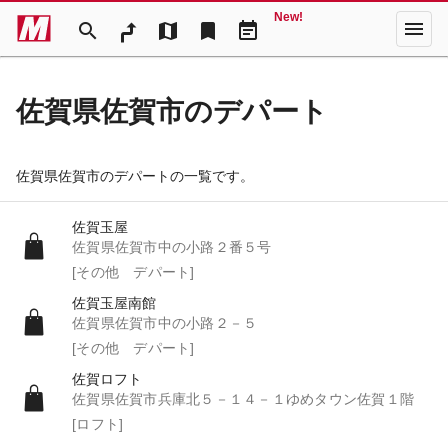
New!
menu
search
map
bookmark
event_note
佐賀県佐賀市のデパート
佐賀県佐賀市のデパートの一覧です。
佐賀玉屋
佐賀県佐賀市中の小路２番５号
[その他 デパート]
佐賀玉屋南館
佐賀県佐賀市中の小路２－５
[その他 デパート]
佐賀ロフト
佐賀県佐賀市兵庫北５－１４－１ゆめタウン佐賀１階
[ロフト]