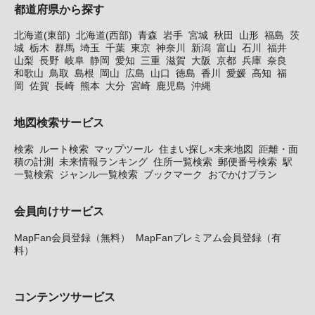
都道府県から探す
北海道(東部)
北海道(西部)
青森
岩手
宮城
秋田
山形
福島
茨
城
栃木
群馬
埼玉
千葉
東京
神奈川
新潟
富山
石川
福井
山梨
長野
岐阜
静岡
愛知
三重
滋賀
大阪
京都
兵庫
奈良
和歌山
鳥取
島根
岡山
広島
山口
徳島
香川
愛媛
高知
福
岡
佐賀
長崎
熊本
大分
宮崎
鹿児島
沖縄
地図検索サービス
検索
ルート検索
マップツール
住まい探し×未来地図
距離・面
積の計測
未来情報ランキング
住所一覧検索
郵便番号検索
駅
一覧検索
ジャンル一覧検索
ブックマーク
おでかけプラン
会員向けサービス
MapFan会員登録（無料）
MapFanプレミアム会員登録（有
料）
コンテンツサービス