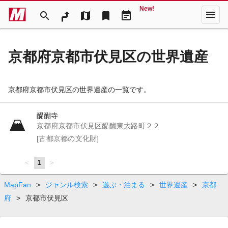
New!
menu
search
map
bookmark
event_note
京都府京都市伏見区の世界遺産
京都府京都市伏見区の世界遺産の一覧です。
醍醐寺
京都府京都市伏見区醍醐東大路町２２
[古都京都の文化財]
page
You're
1
page
on
page
MapFan
>
ジャンル検索
>
遊ぶ・泊まる
>
世界遺産
>
京都
府
>
京都市伏見区