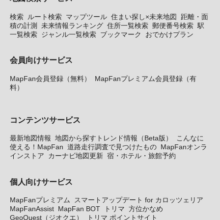
検索
ルート検索
マップツール
住まい探し×未来地図
距離・面
積の計測
未来情報ランキング
住所一覧検索
郵便番号検索
駅
一覧検索
ジャンル一覧検索
ブックマーク
おでかけプラン
会員向けサービス
MapFan会員登録（無料）
MapFanプレミアム会員登録（有
料）
コンテンツサービス
最新地図情報
地図から探すトレンド情報（Beta版）
こんなに
使える！MapFan
道路走行調査で見つけたもの
MapFanオンラ
インストア
カーナビ地図更新
宿・ホテル・旅館予約
個人向けサービス
MapFanプレミアム
スマートアップデート for カロッツェリア
MapFanAssist
MapFan BOT
トリマ
方位かなめ
GeoQuest（ジオクエ）
トリマ ポイントサイト