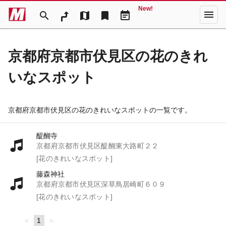
New!
menu
search
map
bookmark
event_note
京都府京都市伏見区の花のきれ
いなスポット
京都府京都市伏見区の花のきれいなスポットの一覧です。
醍醐寺
京都府京都市伏見区醍醐東大路町２２
[花のきれいなスポット]
藤森神社
京都府京都市伏見区深草鳥居崎町６０９
[花のきれいなスポット]
page
You're
1
page