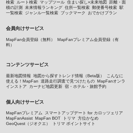
検索
ルート検索
マップツール
住まい探し×未来地図
距離・面
積の計測
未来情報ランキング
住所一覧検索
郵便番号検索
駅
一覧検索
ジャンル一覧検索
ブックマーク
おでかけプラン
会員向けサービス
MapFan会員登録（無料）
MapFanプレミアム会員登録（有
料）
コンテンツサービス
最新地図情報
地図から探すトレンド情報（Beta版）
こんなに
使える！MapFan
道路走行調査で見つけたもの
MapFanオンラ
インストア
カーナビ地図更新
宿・ホテル・旅館予約
個人向けサービス
MapFanプレミアム
スマートアップデート for カロッツェリア
MapFanAssist
MapFan BOT
トリマ
方位かなめ
GeoQuest（ジオクエ）
トリマ ポイントサイト