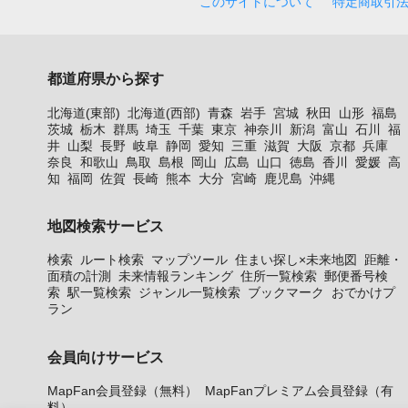
このサイトについて
特定商取引
都道府県から探す
北海道(東部)
北海道(西部)
青森
岩手
宮城
秋田
山形
福島
茨城
栃木
群馬
埼玉
千葉
東京
神奈川
新潟
富山
石川
福
井
山梨
長野
岐阜
静岡
愛知
三重
滋賀
大阪
京都
兵庫
奈良
和歌山
鳥取
島根
岡山
広島
山口
徳島
香川
愛媛
高
知
福岡
佐賀
長崎
熊本
大分
宮崎
鹿児島
沖縄
地図検索サービス
検索
ルート検索
マップツール
住まい探し×未来地図
距離・
面積の計測
未来情報ランキング
住所一覧検索
郵便番号検
索
駅一覧検索
ジャンル一覧検索
ブックマーク
おでかけプ
ラン
会員向けサービス
MapFan会員登録（無料）
MapFanプレミアム会員登録（有
料）