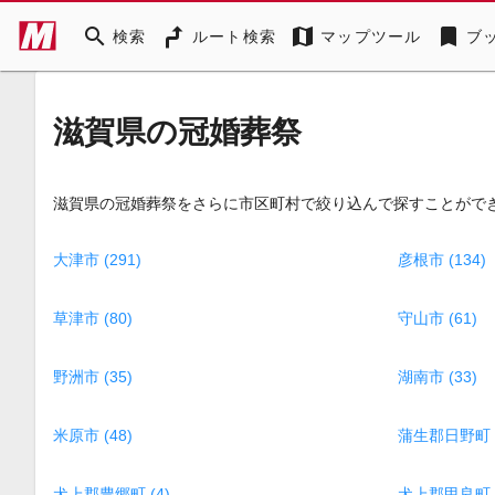
search
map
bookmark
検索
ルート検索
マップツール
ブ
滋賀県の冠婚葬祭
滋賀県の冠婚葬祭をさらに市区町村で絞り込んで探すことがで
大津市 (291)
彦根市 (134)
草津市 (80)
守山市 (61)
野洲市 (35)
湖南市 (33)
米原市 (48)
蒲生郡日野町 (
犬上郡豊郷町 (4)
犬上郡甲良町 (