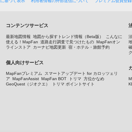
法に基づく表示
利用者情報の外部送信について
プレミアム会員登録
コンテンツサービス
最新地図情報
地図から探すトレンド情報（Beta版）
こんなに
使える！MapFan
道路走行調査で見つけたもの
MapFanオン
地
ラインストア
カーナビ地図更新
宿・ホテル・旅館予約
個人向けサービス
MapFanプレミアム
スマートアップデート for カロッツェリ
ア
MapFanAssist
MapFan BOT
トリマ
方位かなめ
M
GeoQuest（ジオクエ）
トリマ ポイントサイト
K