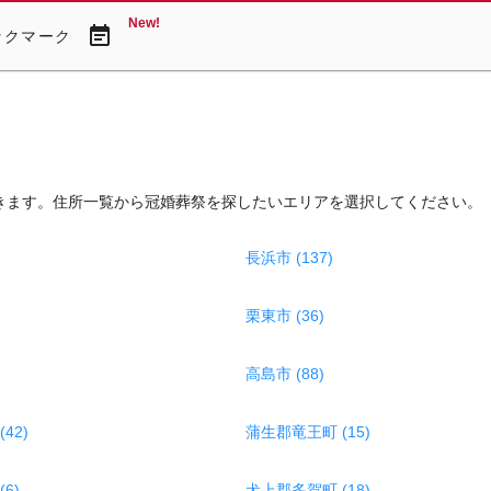
New!
event_note
ックマーク
きます。住所一覧から冠婚葬祭を探したいエリアを選択してください。
長浜市 (137)
栗東市 (36)
高島市 (88)
42)
蒲生郡竜王町 (15)
6)
犬上郡多賀町 (18)