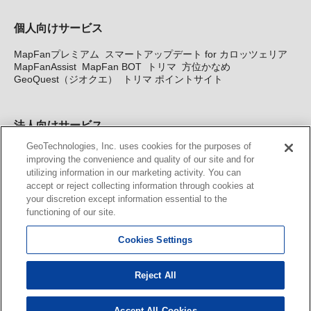
個人向けサービス
MapFanプレミアム
スマートアップデート for カロッツェリア
MapFanAssist
MapFan BOT
トリマ
方位かなめ
GeoQuest（ジオクエ）
トリマ ポイントサイト
法人向けサービス
GeoTechnologies, Inc. uses cookies for the purposes of
法人向け地図・位置情報サービス
WEBサイト・システム向け地
improving the convenience and quality of our site and for
図API
Windows PC向け地図開発キット
MapFan DB
住所確認
utilizing information in our marketing activity. You can
サービス
MAP WORLD+
トリマ広告
Geo-Research
スグロ
accept or reject collecting information through cookies at
ジ
your discretion except information essential to the
functioning of our site.
カーナビ地図更新サービス
Cookies Settings
MapFan スマートメンバーズ
カロッツェリア地図割プラス
KENWOOD MapFan Club
Reject All
Accept All Cookies