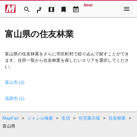
New!
menu
search
map
bookmark
event_note
富山県の住友林業
富山県の住友林業をさらに市区町村で絞り込んで探すことができ
ます。住所一覧から住友林業を探したいエリアを選択してくださ
い。
富山市 (2)
高岡市 (1)
MapFan
>
ジャンル検索
>
生活
>
住宅展示場
>
住友林業
>
富山県