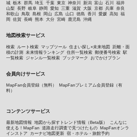
城
栃木
群馬
埼玉
千葉
東京
神奈川
新潟
富山
石川
福井
山梨
長野
岐阜
静岡
愛知
三重
滋賀
大阪
京都
兵庫
奈良
和歌山
鳥取
島根
岡山
広島
山口
徳島
香川
愛媛
高知
福
岡
佐賀
長崎
熊本
大分
宮崎
鹿児島
沖縄
地図検索サービス
検索
ルート検索
マップツール
住まい探し×未来地図
距離・面
積の計測
未来情報ランキング
住所一覧検索
郵便番号検索
駅
一覧検索
ジャンル一覧検索
ブックマーク
おでかけプラン
会員向けサービス
MapFan会員登録（無料）
MapFanプレミアム会員登録（有
料）
コンテンツサービス
最新地図情報
地図から探すトレンド情報（Beta版）
こんなに
使える！MapFan
道路走行調査で見つけたもの
MapFanオンラ
インストア
カーナビ地図更新
宿・ホテル・旅館予約