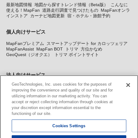
最新地図情報
地図から探すトレンド情報（Beta版）
こんなに
使える！MapFan
道路走行調査で見つけたもの
MapFanオンラ
インストア
カーナビ地図更新
宿・ホテル・旅館予約
個人向けサービス
MapFanプレミアム
スマートアップデート for カロッツェリア
MapFanAssist
MapFan BOT
トリマ
方位かなめ
GeoQuest（ジオクエ）
トリマ ポイントサイト
法人向けサービス
GeoTechnologies, Inc. uses cookies for the purposes of
法人向け地図・位置情報サービス
WEBサイト・システム向け地
improving the convenience and quality of our site and for
図API
Windows PC向け地図開発キット
MapFan DB
住所確認
utilizing information in our marketing activity. You can
サービス
MAP WORLD+
トリマ広告
Geo-Research
スグロ
accept or reject collecting information through cookies at
ジ
your discretion except information essential to the
functioning of our site.
カーナビ地図更新サービス
Cookies Settings
MapFan スマートメンバーズ
カロッツェリア地図割プラス
KENWOOD MapFan Club