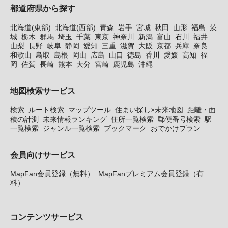
都道府県から探す
北海道(東部)
北海道(西部)
青森
岩手
宮城
秋田
山形
福島
茨
城
栃木
群馬
埼玉
千葉
東京
神奈川
新潟
富山
石川
福井
山梨
長野
岐阜
静岡
愛知
三重
滋賀
大阪
京都
兵庫
奈良
和歌山
鳥取
島根
岡山
広島
山口
徳島
香川
愛媛
高知
福
岡
佐賀
長崎
熊本
大分
宮崎
鹿児島
沖縄
地図検索サービス
検索
ルート検索
マップツール
住まい探し×未来地図
距離・面
積の計測
未来情報ランキング
住所一覧検索
郵便番号検索
駅
一覧検索
ジャンル一覧検索
ブックマーク
おでかけプラン
会員向けサービス
MapFan会員登録（無料）
MapFanプレミアム会員登録（有
料）
コンテンツサービス