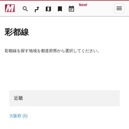
New!
menu
search
map
bookmark
event_note
彩都線
彩都線を探す地域を都道府県から選択してください。
近畿
大阪府 (5)