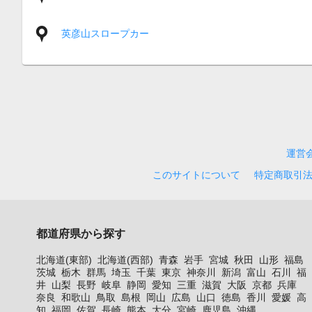
英彦山スロープカー
運営
このサイトについて
特定商取引
都道府県から探す
北海道(東部)
北海道(西部)
青森
岩手
宮城
秋田
山形
福島
茨城
栃木
群馬
埼玉
千葉
東京
神奈川
新潟
富山
石川
福
井
山梨
長野
岐阜
静岡
愛知
三重
滋賀
大阪
京都
兵庫
奈良
和歌山
鳥取
島根
岡山
広島
山口
徳島
香川
愛媛
高
知
福岡
佐賀
長崎
熊本
大分
宮崎
鹿児島
沖縄