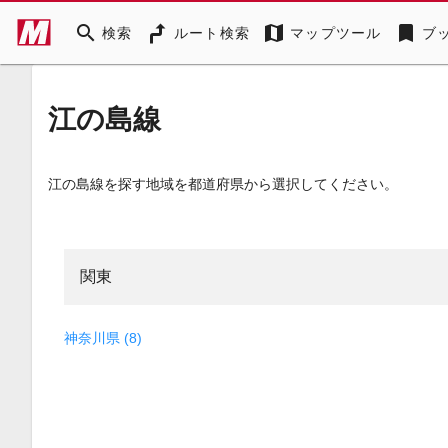
search
map
bookmark
検索
ルート検索
マップツール
ブ
江の島線
江の島線を探す地域を都道府県から選択してください。
関東
神奈川県 (8)