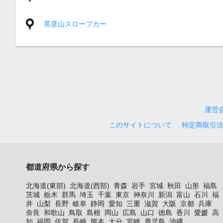
英彦山スロープカー
運営
このサイトについて
特定商取引
都道府県から探す
北海道(東部)
北海道(西部)
青森
岩手
宮城
秋田
山形
福島
茨城
栃木
群馬
埼玉
千葉
東京
神奈川
新潟
富山
石川
福
井
山梨
長野
岐阜
静岡
愛知
三重
滋賀
大阪
京都
兵庫
奈良
和歌山
鳥取
島根
岡山
広島
山口
徳島
香川
愛媛
高
知
福岡
佐賀
長崎
熊本
大分
宮崎
鹿児島
沖縄