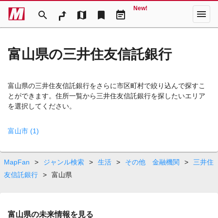
New!
menu
search
map
bookmark
event_note
富山県の三井住友信託銀行
富山県の三井住友信託銀行をさらに市区町村で絞り込んで探すこ
とができます。住所一覧から三井住友信託銀行を探したいエリア
を選択してください。
富山市 (1)
MapFan
>
ジャンル検索
>
生活
>
その他 金融機関
>
三井住
友信託銀行
>
富山県
富山県の未来情報を見る