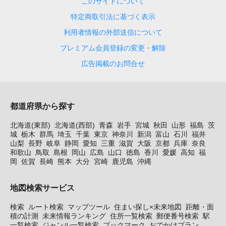
このサイトについて
特定商取引法に基づく表示
利用者情報の外部送信について
プレミアム会員登録の変更・解除
広告掲載のお問合せ
都道府県から探す
北海道(東部)
北海道(西部)
青森
岩手
宮城
秋田
山形
福島
茨
城
栃木
群馬
埼玉
千葉
東京
神奈川
新潟
富山
石川
福井
山梨
長野
岐阜
静岡
愛知
三重
滋賀
大阪
京都
兵庫
奈良
和歌山
鳥取
島根
岡山
広島
山口
徳島
香川
愛媛
高知
福
岡
佐賀
長崎
熊本
大分
宮崎
鹿児島
沖縄
地図検索サービス
検索
ルート検索
マップツール
住まい探し×未来地図
距離・面
積の計測
未来情報ランキング
住所一覧検索
郵便番号検索
駅
一覧検索
ジャンル一覧検索
ブックマーク
おでかけプラン