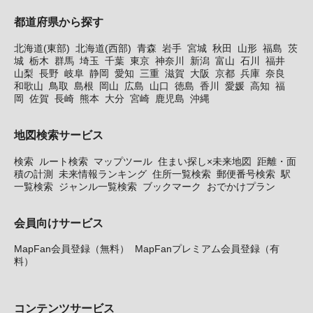
都道府県から探す
北海道(東部)
北海道(西部)
青森
岩手
宮城
秋田
山形
福島
茨
城
栃木
群馬
埼玉
千葉
東京
神奈川
新潟
富山
石川
福井
山梨
長野
岐阜
静岡
愛知
三重
滋賀
大阪
京都
兵庫
奈良
和歌山
鳥取
島根
岡山
広島
山口
徳島
香川
愛媛
高知
福
岡
佐賀
長崎
熊本
大分
宮崎
鹿児島
沖縄
地図検索サービス
検索
ルート検索
マップツール
住まい探し×未来地図
距離・面
積の計測
未来情報ランキング
住所一覧検索
郵便番号検索
駅
一覧検索
ジャンル一覧検索
ブックマーク
おでかけプラン
会員向けサービス
MapFan会員登録（無料）
MapFanプレミアム会員登録（有
料）
コンテンツサービス