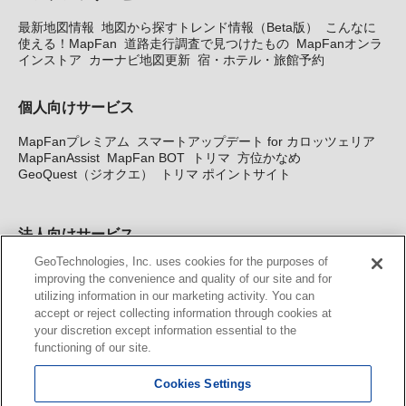
最新地図情報
地図から探すトレンド情報（Beta版）
こんなに
使える！MapFan
道路走行調査で見つけたもの
MapFanオンラ
インストア
カーナビ地図更新
宿・ホテル・旅館予約
個人向けサービス
MapFanプレミアム
スマートアップデート for カロッツェリア
MapFanAssist
MapFan BOT
トリマ
方位かなめ
GeoQuest（ジオクエ）
トリマ ポイントサイト
法人向けサービス
GeoTechnologies, Inc. uses cookies for the purposes of
法人向け地図・位置情報サービス
WEBサイト・システム向け地
improving the convenience and quality of our site and for
図API
Windows PC向け地図開発キット
MapFan DB
住所確認
utilizing information in our marketing activity. You can
サービス
MAP WORLD+
トリマ広告
Geo-Research
スグロ
accept or reject collecting information through cookies at
ジ
your discretion except information essential to the
functioning of our site.
カーナビ地図更新サービス
Cookies Settings
MapFan スマートメンバーズ
カロッツェリア地図割プラス