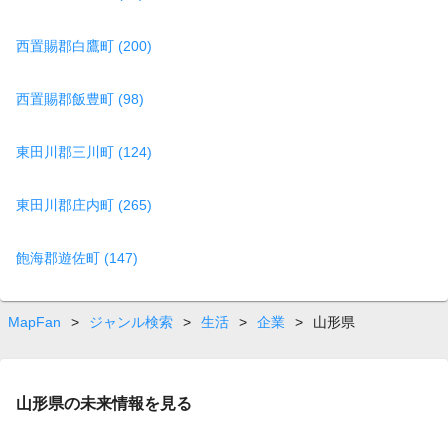
西置賜郡白鷹町 (200)
西置賜郡飯豊町 (98)
東田川郡三川町 (124)
東田川郡庄内町 (265)
飽海郡遊佐町 (147)
MapFan
>
ジャンル検索
>
生活
>
企業
>
山形県
山形県の未来情報を見る