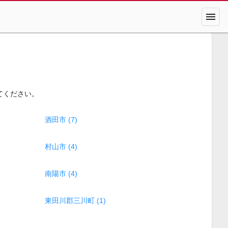
menu
てください。
酒田市 (7)
村山市 (4)
南陽市 (4)
東田川郡三川町 (1)