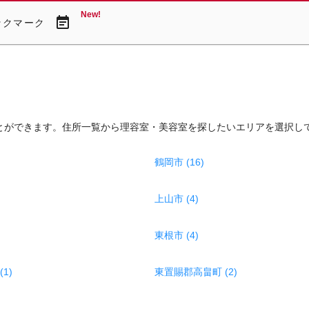
New!
event_note
ックマーク
とができます。住所一覧から理容室・美容室を探したいエリアを選択し
鶴岡市 (16)
上山市 (4)
東根市 (4)
1)
東置賜郡高畠町 (2)