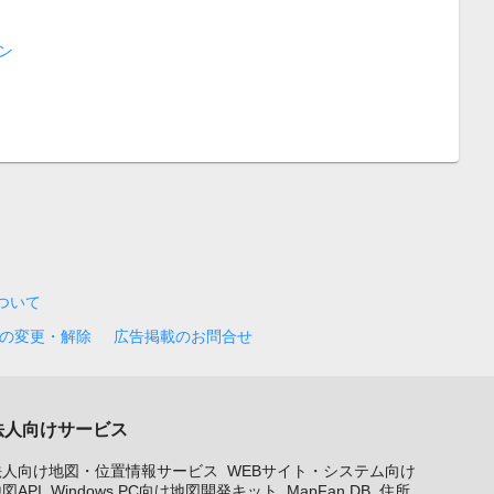
ン
について
の変更・解除
広告掲載のお問合せ
法人向けサービス
法人向け地図・位置情報サービス
WEBサイト・システム向け
図API
Windows PC向け地図開発キット
MapFan DB
住所