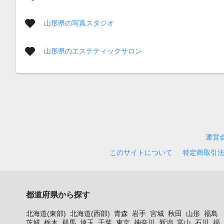
山形県の写真スタジオ
山形県のエステティックサロン
運営
このサイトについて
特定商取引
都道府県から探す
北海道(東部)
北海道(西部)
青森
岩手
宮城
秋田
山形
福島
茨城
栃木
群馬
埼玉
千葉
東京
神奈川
新潟
富山
石川
福