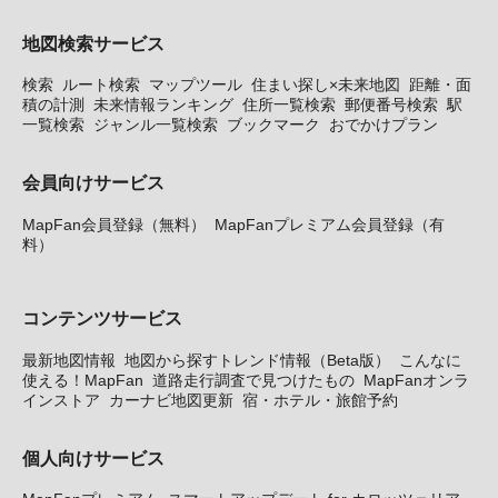
地図検索サービス
検索
ルート検索
マップツール
住まい探し×未来地図
距離・面
積の計測
未来情報ランキング
住所一覧検索
郵便番号検索
駅
一覧検索
ジャンル一覧検索
ブックマーク
おでかけプラン
会員向けサービス
MapFan会員登録（無料）
MapFanプレミアム会員登録（有
料）
コンテンツサービス
最新地図情報
地図から探すトレンド情報（Beta版）
こんなに
使える！MapFan
道路走行調査で見つけたもの
MapFanオンラ
インストア
カーナビ地図更新
宿・ホテル・旅館予約
個人向けサービス