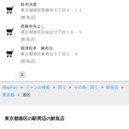
鈴木水産
東京都港区西麻布４丁目４－１１
[鮮魚店]
西麻布魚よし
東京都港区白金台３丁目１８－５
[鮮魚店]
根津松本 麻布台
東京都港区麻布台１丁目２－４
[鮮魚店]
page
You're
1
page
on
page
MapFan
>
ジャンル検索
>
買う
>
その他 買う
>
鮮魚店
>
東京都
>
港区
東京都港区の駅周辺の鮮魚店