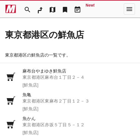
New!
menu
search
map
bookmark
event_note
東京都港区の鮮魚店
東京都港区の鮮魚店の一覧です。
麻布台やまゆき鮮魚店
東京都港区麻布台１丁目２－４
[鮮魚店]
魚亀
東京都港区東麻布２丁目１２－３
[鮮魚店]
魚かん
東京都港区赤坂５丁目５－１２
[鮮魚店]