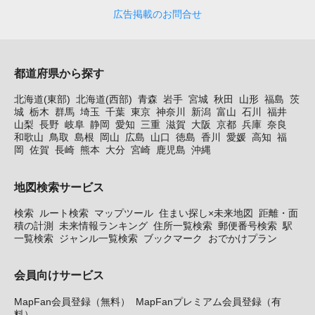
広告掲載のお問合せ
都道府県から探す
北海道(東部)
北海道(西部)
青森
岩手
宮城
秋田
山形
福島
茨
城
栃木
群馬
埼玉
千葉
東京
神奈川
新潟
富山
石川
福井
山梨
長野
岐阜
静岡
愛知
三重
滋賀
大阪
京都
兵庫
奈良
和歌山
鳥取
島根
岡山
広島
山口
徳島
香川
愛媛
高知
福
岡
佐賀
長崎
熊本
大分
宮崎
鹿児島
沖縄
地図検索サービス
検索
ルート検索
マップツール
住まい探し×未来地図
距離・面
積の計測
未来情報ランキング
住所一覧検索
郵便番号検索
駅
一覧検索
ジャンル一覧検索
ブックマーク
おでかけプラン
会員向けサービス
MapFan会員登録（無料）
MapFanプレミアム会員登録（有
料）