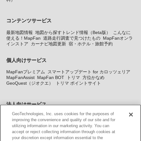
コンテンツサービス
最新地図情報
地図から探すトレンド情報（Beta版）
こんなに
使える！MapFan
道路走行調査で見つけたもの
MapFanオンラ
インストア
カーナビ地図更新
宿・ホテル・旅館予約
個人向けサービス
MapFanプレミアム
スマートアップデート for カロッツェリア
MapFanAssist
MapFan BOT
トリマ
方位かなめ
GeoQuest（ジオクエ）
トリマ ポイントサイト
法人向けサービス
GeoTechnologies, Inc. uses cookies for the purposes of
法人向け地図・位置情報サービス
WEBサイト・システム向け地
improving the convenience and quality of our site and for
図API
Windows PC向け地図開発キット
MapFan DB
住所確認
utilizing information in our marketing activity. You can
サービス
MAP WORLD+
トリマ広告
Geo-Research
スグロ
accept or reject collecting information through cookies at
ジ
your discretion except information essential to the