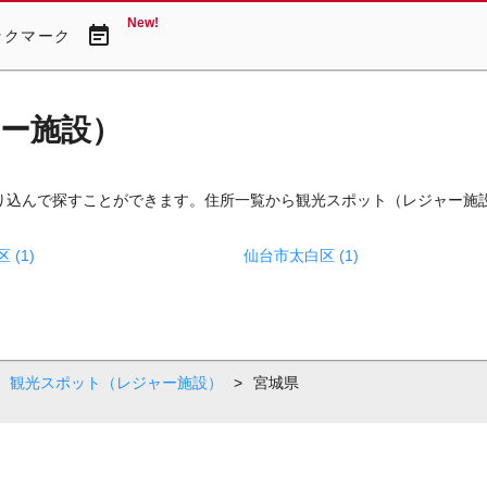
New!
event_note
ックマーク
ー施設）
り込んで探すことができます。住所一覧から観光スポット（レジャー施
(1)
仙台市太白区 (1)
観光スポット（レジャー施設）
>
宮城県