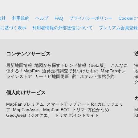
会社
利用規約
ヘルプ
FAQ
プライバシーポリシー
Cookie
法に基づく表示
利用者情報の外部送信について
プレミアム会員登録
コンテンツサービス
最新地図情報
地図から探すトレンド情報（Beta版）
こんなに
使える！MapFan
道路走行調査で見つけたもの
MapFanオン
地
ラインストア
カーナビ地図更新
宿・ホテル・旅館予約
個人向けサービス
MapFanプレミアム
スマートアップデート for カロッツェリ
ア
MapFanAssist
MapFan BOT
トリマ
方位かなめ
M
GeoQuest（ジオクエ）
トリマ ポイントサイト
K