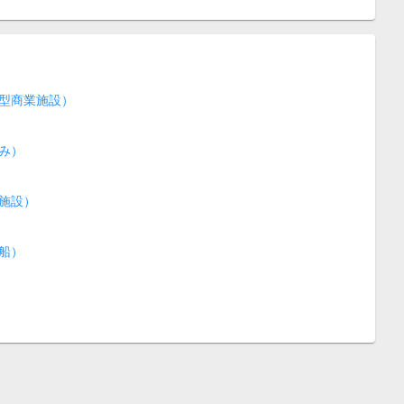
型商業施設）
み）
施設）
船）