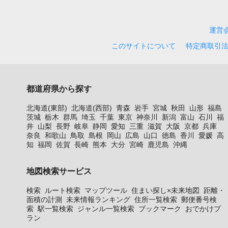
運営
このサイトについて
特定商取引
都道府県から探す
北海道(東部)
北海道(西部)
青森
岩手
宮城
秋田
山形
福島
茨城
栃木
群馬
埼玉
千葉
東京
神奈川
新潟
富山
石川
福
井
山梨
長野
岐阜
静岡
愛知
三重
滋賀
大阪
京都
兵庫
奈良
和歌山
鳥取
島根
岡山
広島
山口
徳島
香川
愛媛
高
知
福岡
佐賀
長崎
熊本
大分
宮崎
鹿児島
沖縄
地図検索サービス
検索
ルート検索
マップツール
住まい探し×未来地図
距離・
面積の計測
未来情報ランキング
住所一覧検索
郵便番号検
索
駅一覧検索
ジャンル一覧検索
ブックマーク
おでかけプ
ラン