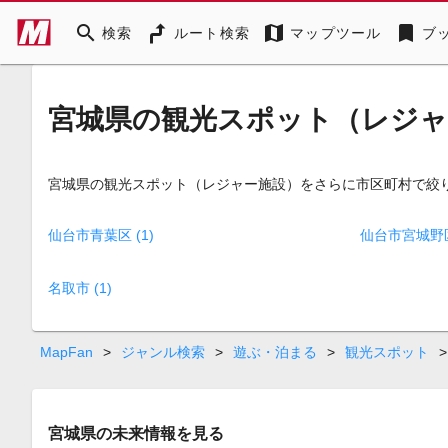
search
map
bookmark
検索
ルート検索
マップツール
ブ
宮城県の観光スポット（レジャ
宮城県の観光スポット（レジャー施設）をさらに市区町村で絞
仙台市青葉区 (1)
仙台市宮城野区 
名取市 (1)
MapFan
>
ジャンル検索
>
遊ぶ・泊まる
>
観光スポット
>
宮城県の未来情報を見る