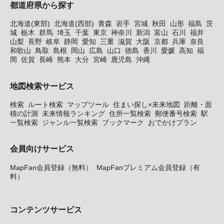
都道府県から探す
北海道(東部)
北海道(西部)
青森
岩手
宮城
秋田
山形
福島
茨
城
栃木
群馬
埼玉
千葉
東京
神奈川
新潟
富山
石川
福井
山梨
長野
岐阜
静岡
愛知
三重
滋賀
大阪
京都
兵庫
奈良
和歌山
鳥取
島根
岡山
広島
山口
徳島
香川
愛媛
高知
福
岡
佐賀
長崎
熊本
大分
宮崎
鹿児島
沖縄
地図検索サービス
検索
ルート検索
マップツール
住まい探し×未来地図
距離・面
積の計測
未来情報ランキング
住所一覧検索
郵便番号検索
駅
一覧検索
ジャンル一覧検索
ブックマーク
おでかけプラン
会員向けサービス
MapFan会員登録（無料）
MapFanプレミアム会員登録（有
料）
コンテンツサービス