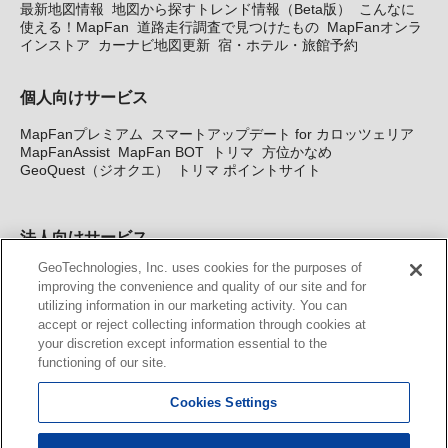
最新地図情報
地図から探すトレンド情報（Beta版）
こんなに
使える！MapFan
道路走行調査で見つけたもの
MapFanオンラ
インストア
カーナビ地図更新
宿・ホテル・旅館予約
個人向けサービス
MapFanプレミアム
スマートアップデート for カロッツェリア
MapFanAssist
MapFan BOT
トリマ
方位かなめ
GeoQuest（ジオクエ）
トリマ ポイントサイト
法人向けサービス
GeoTechnologies, Inc. uses cookies for the purposes of
法人向け地図・位置情報サービス
WEBサイト・システム向け地
improving the convenience and quality of our site and for
図API
Windows PC向け地図開発キット
MapFan DB
住所確認
utilizing information in our marketing activity. You can
サービス
MAP WORLD+
トリマ広告
Geo-Research
スグロ
accept or reject collecting information through cookies at
ジ
your discretion except information essential to the
functioning of our site.
カーナビ地図更新サービス
Cookies Settings
MapFan スマートメンバーズ
カロッツェリア地図割プラス
KENWOOD MapFan Club