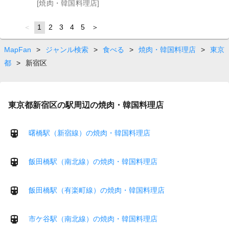
[焼肉・韓国料理店]
page
You're
1
page
2
page
3
page
4
page
5
page
on
page
MapFan
>
ジャンル検索
>
食べる
>
焼肉・韓国料理店
>
東京
都
>
新宿区
東京都新宿区の駅周辺の焼肉・韓国料理店
曙橋駅（新宿線）の焼肉・韓国料理店
飯田橋駅（南北線）の焼肉・韓国料理店
飯田橋駅（有楽町線）の焼肉・韓国料理店
市ケ谷駅（南北線）の焼肉・韓国料理店