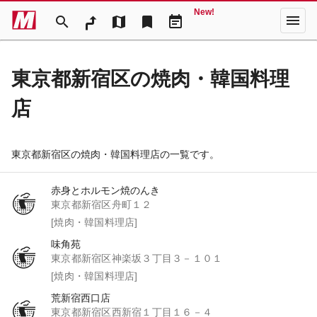
New!
menu
search
map
bookmark
event_note
東京都新宿区の焼肉・韓国料理
店
東京都新宿区の焼肉・韓国料理店の一覧です。
赤身とホルモン焼のんき
東京都新宿区舟町１２
[焼肉・韓国料理店]
味角苑
東京都新宿区神楽坂３丁目３－１０１
[焼肉・韓国料理店]
荒新宿西口店
東京都新宿区西新宿１丁目１６－４